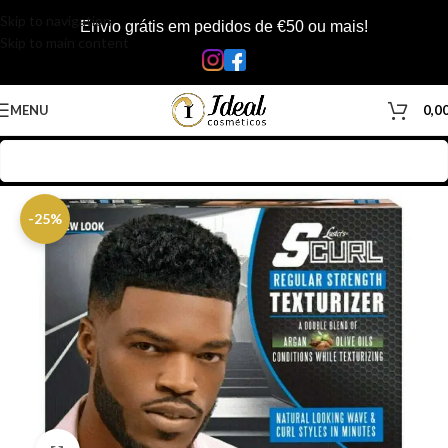
Skip to navigation
Envio grátis em pedidos de €50 ou mais!
Skip to main content
MENU
0,0
Início
/
Loja
/
Cabelos
/
Produtos Capilar
-25%