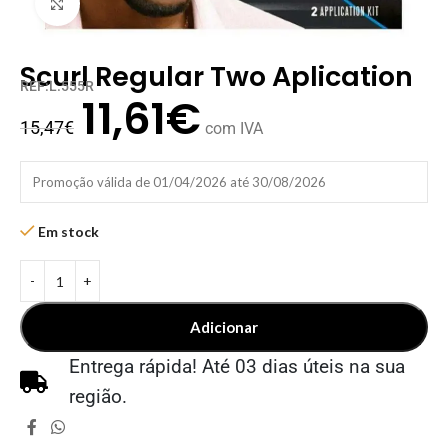
Clique para ampliar
Scurl Regular Two Aplication
REF:L.555R
11,61
€
15,47
€
com IVA
Promoção válida de 01/04/2026 até 30/08/2026
Em stock
Adicionar
Entrega rápida! Até 03 dias úteis na sua
região.