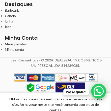
Destaques
Barbearia
Cabelo
Unha
Kits
Minha Conta
Meus pedidos
Minha conta
Ideal Cosméticos -
©
2024 IDEALBEAUTY COSMÉTICOS
UNIPESSOAL LDA 514239085
.
11,61
€
Posso ajudar?
15,47
€
com IVA
Utilizamos cookies para melhorar a sua experiência no nosso
Scurl
site. Ao navegar neste site, você concorda com o uso de
Promoção
Regular
Em
cookies.