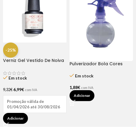
-25%
Verniz Gel Vestido De Noiva
Pulverizador Bola Cores
15ml – Inocos
Sortidas
Em stock
Em stock
1,88
€
com IVA
6,99
€
9,32
€
com IVA
Adicionar
Promoção válida de
01/04/2026 até 30/08/2026
Adicionar