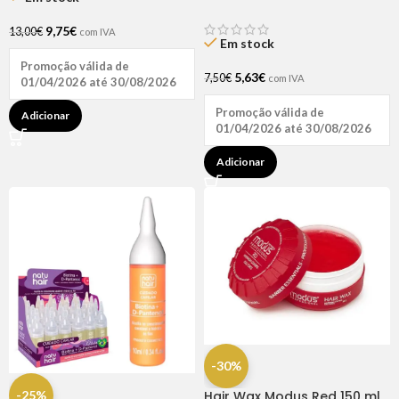
D-pantenol 60ml
9,75
€
13,00
€
com IVA
Em stock
Promoção válida de
5,63
€
7,50
€
com IVA
01/04/2026 até 30/08/2026
Promoção válida de
Adicionar
01/04/2026 até 30/08/2026
Adicionar
-30%
-25%
Hair Wax Modus Red 150 ml