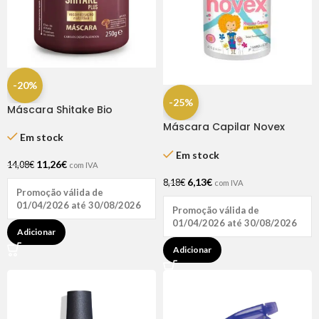
-20%
-25%
Máscara Shitake Bio
Extratus 250ml
Máscara Capilar Novex
Em stock
Meus Cachinhos 400gr
Em stock
11,26
€
14,08
€
com IVA
6,13
€
8,18
€
com IVA
Promoção válida de
01/04/2026 até 30/08/2026
Promoção válida de
01/04/2026 até 30/08/2026
Adicionar
Adicionar