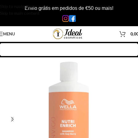
Skip to navigation
Envio grátis em pedidos de €50 ou mais!
Skip to main content
MENU
0,0
Início
/
Loja
/
Cabelos
/
Produtos Capilar
/
Shampoo