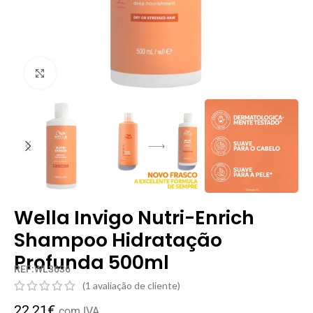
Clique para ampliar
Wella Invigo Nutri-Enrich
Shampoo Hidratação
Profunda 500ml
REF:WL3636
(
1
avaliação de cliente)
22,21
€
com IVA