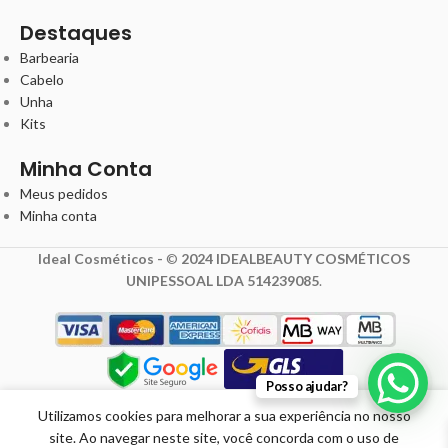
Destaques
Barbearia
Cabelo
Unha
Kits
Minha Conta
Meus pedidos
Minha conta
Ideal Cosméticos -
©
2024 IDEALBEAUTY COSMÉTICOS
UNIPESSOAL LDA 514239085
.
Wella
Posso ajudar?
Invigo
Utilizamos cookies para melhorar a sua experiência no nosso
Nutri-
Enrich
site. Ao navegar neste site, você concorda com o uso de