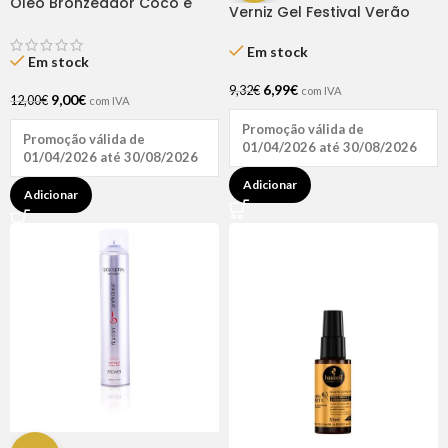
Óleo Bronzeador Coco e
Verniz Gel Festival Verão
Urucum 200ml – Natuhair
Verde Metal 15ml – Inocos
Em stock
Em stock
6,99
€
9,32
€
com IVA
9,00
€
12,00
€
com IVA
Promoção válida de
Promoção válida de
01/04/2026 até 30/08/2026
01/04/2026 até 30/08/2026
Adicionar
Adicionar