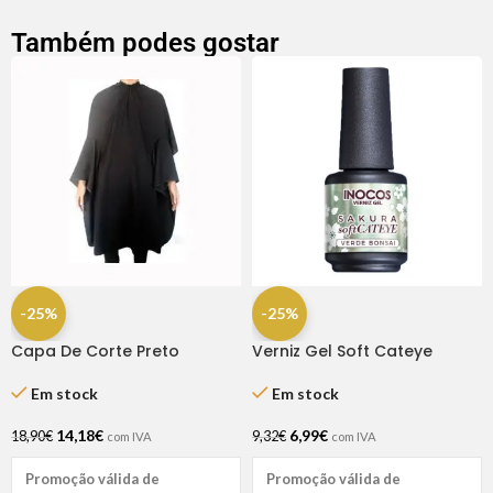
Também podes gostar
-25%
-25%
Capa De Corte Preto
Verniz Gel Soft Cateye
Poliester – 125x145cm
Verde Bonsai 15ml – Inocos
Lovecape
Em stock
Em stock
14,18
€
6,99
€
18,90
€
9,32
€
com IVA
com IVA
Promoção válida de
Promoção válida de