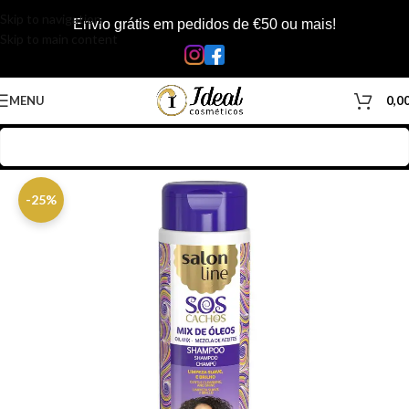
Skip to navigation
Envio grátis em pedidos de €50 ou mais!
Skip to main content
MENU
0,0
Início
/
Loja
/
Cabelos
/
Produtos Capilar
/
Shampoo
-25%