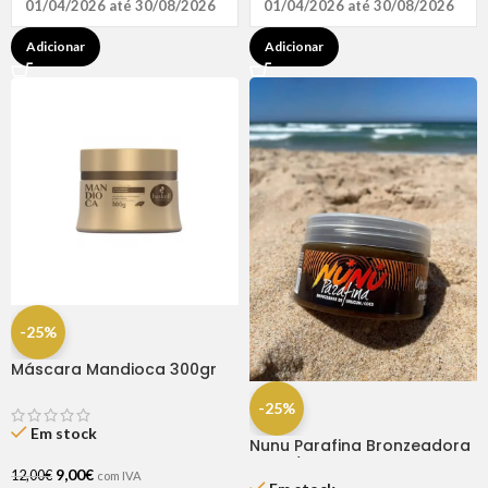
01/04/2026 até 30/08/2026
01/04/2026 até 30/08/2026
Adicionar
Adicionar
-25%
Máscara Mandioca 300gr
Haskell
-25%
Em stock
Nunu Parafina Bronzeadora
Coco/Urucum 200 ml
9,00
€
12,00
€
com IVA