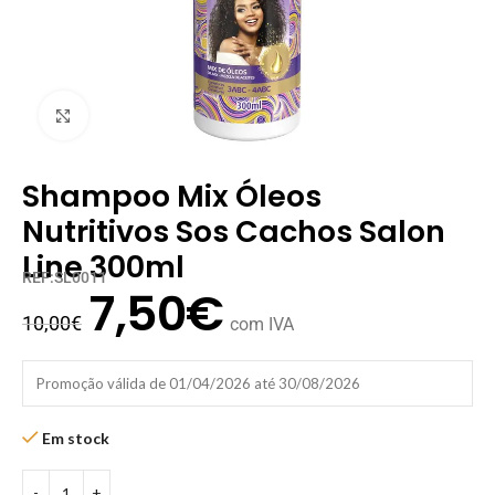
Clique para ampliar
Shampoo Mix Óleos
Nutritivos Sos Cachos Salon
Line 300ml
REF:SL0011
7,50
€
10,00
€
com IVA
Promoção válida de 01/04/2026 até 30/08/2026
Em stock