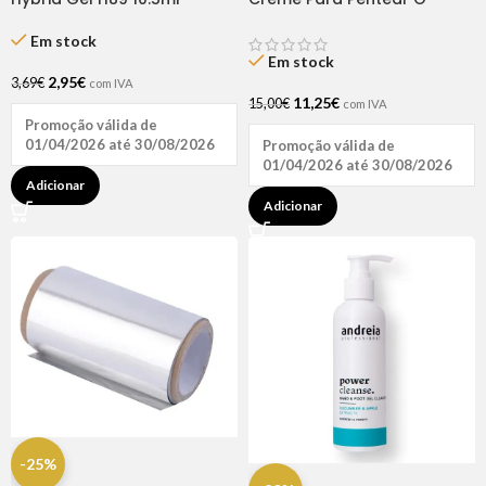
Andreia
Poder Dos Óleos 1kg – Natu
Hair
Em stock
Em stock
2,95
€
3,69
€
com IVA
11,25
€
15,00
€
com IVA
Promoção válida de
01/04/2026 até 30/08/2026
Promoção válida de
01/04/2026 até 30/08/2026
Adicionar
Adicionar
-25%