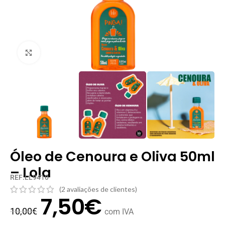
Clique para ampliar
Óleo de Cenoura e Oliva 50ml
– Lola
REF:LL9410
(
2
avaliações de clientes)
7,50
€
10,00
€
com IVA