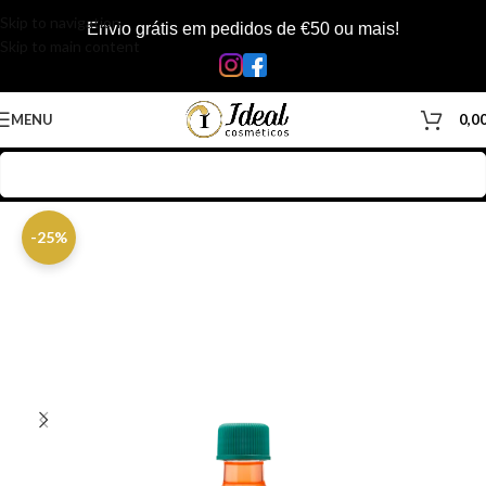
Skip to navigation
Envio grátis em pedidos de €50 ou mais!
Skip to main content
MENU
0,0
Início
/
Loja
/
Cabelos
/
Produtos Capilar
/
Óleos & Séruns
-25%