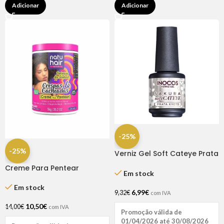
Adicionar
Adicionar
-25%
-25%
Verniz Gel Soft Cateye Prata
Kyoto 15ml – Inocos
Creme Para Pentear
Em stock
Definição Dos Sonhos
Crespas & Cacheadas
Em stock
6,99
€
9,32
€
com IVA
Natuhair 1l
10,50
€
14,00
€
com IVA
Promoção válida de
01/04/2026 até 30/08/2026