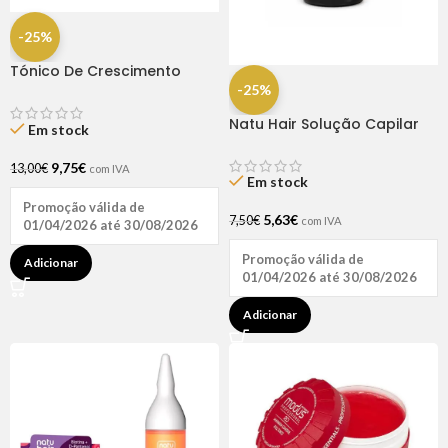
-25%
Tónico De Crescimento
Rapunzel 250ml – Lola
-25%
Natu Hair Solução Capilar
Em stock
D-pantenol 60ml
9,75
€
13,00
€
com IVA
Em stock
Promoção válida de
5,63
€
7,50
€
com IVA
01/04/2026 até 30/08/2026
Promoção válida de
Adicionar
01/04/2026 até 30/08/2026
Adicionar