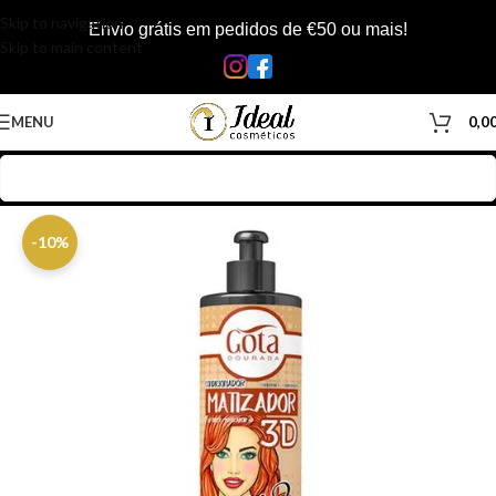
Skip to navigation
Envio grátis em pedidos de €50 ou mais!
Skip to main content
MENU
0,0
Início
/
Loja
/
Cabelos
/
Produtos Capilar
/
Matizadores & Color Mask
-10%