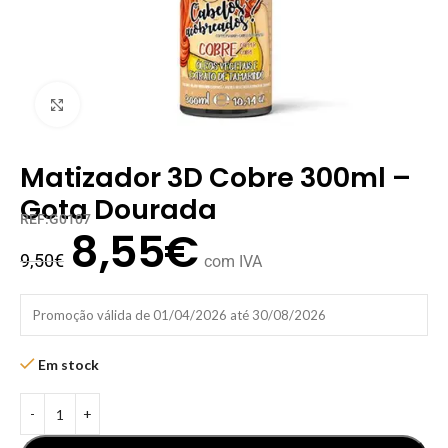
Clique para ampliar
Matizador 3D Cobre 300ml –
Gota Dourada
REF:G0107
8,55
€
9,50
€
com IVA
Promoção válida de 01/04/2026 até 30/08/2026
Em stock