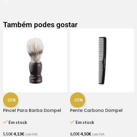
Também podes gostar
-25%
-25%
Pincel Para Barba Dompel
Pente Carbono Dompel
Em stock
Em stock
4,13
€
4,50
€
5,50
€
6,00
€
com IVA
com IVA