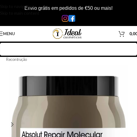
Skip to navigation
Envio grátis em pedidos de €50 ou mais!
Skip to main content
MENU
0,0
Início
/
Loja
/
Cabelos
/
Produtos Capilar
/
Máscara
/
Máscara
Recontrução