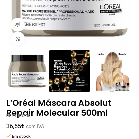
Visualização 360 do produto
Clique para ampliar
L’Oréal Máscara Absolut
Repair Molecular 500ml
REF:LR3200
36,55
€
com IVA
Em stock