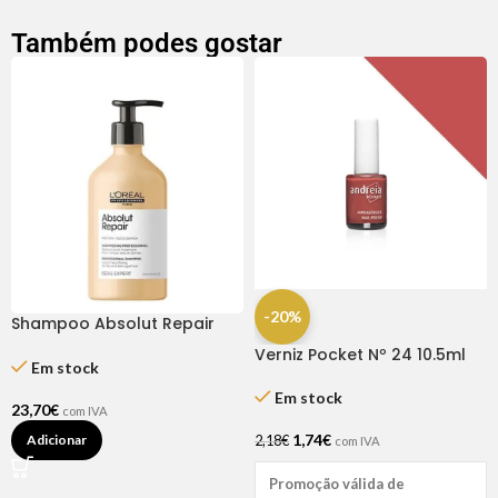
Também podes gostar
-20%
Shampoo Absolut Repair
500ml – L’Oréal
Verniz Pocket Nº 24 10.5ml
Em stock
Andreia
Em stock
23,70
€
com IVA
1,74
€
Adicionar
2,18
€
com IVA
Promoção válida de