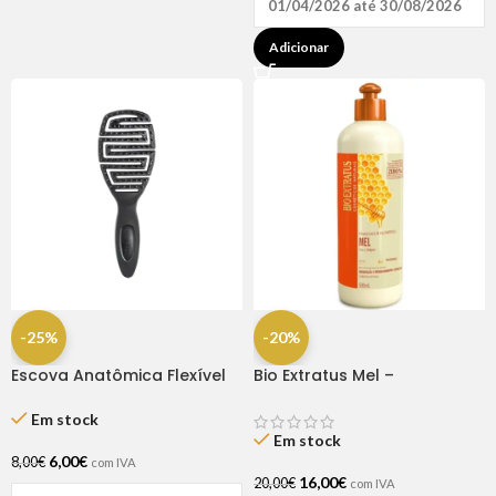
01/04/2026 até 30/08/2026
Adicionar
-25%
-20%
Escova Anatômica Flexível
Bio Extratus Mel –
Preta Dompel
Finalizador 500g
Em stock
Em stock
6,00
€
8,00
€
com IVA
16,00
€
20,00
€
com IVA