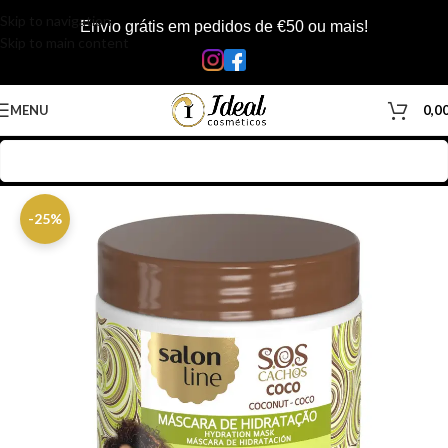
Skip to navigation
Envio grátis em pedidos de €50 ou mais!
Skip to main content
MENU
0,0
Início
/
Loja
/
Cabelos
/
Produtos Capilar
/
Máscara
-25%