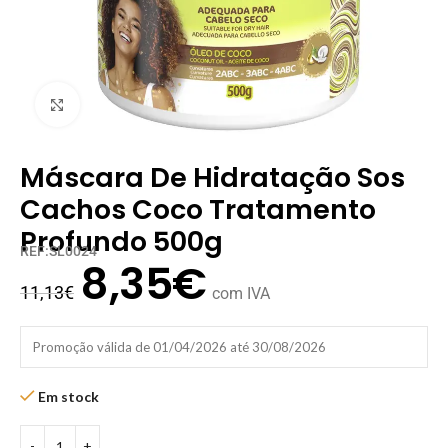
Clique para ampliar
Máscara De Hidratação Sos
Cachos Coco Tratamento
Profundo 500g
REF:SL0024
8,35
€
11,13
€
com IVA
Promoção válida de 01/04/2026 até 30/08/2026
Em stock