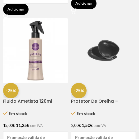
Adicionar
Adicionar
-25%
-25%
Fluido Ametista 120ml
Protetor De Orelha –
Haskell
Dompel
Em stock
Em stock
11,25
€
1,50
€
15,00
€
2,00
€
com IVA
com IVA
Promoção válida de
Promoção válida de