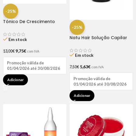
-25%
Tónico De Crescimento
Rapunzel 250ml – Lola
-25%
Natu Hair Solução Capilar
Em stock
D-pantenol 60ml
9,75
€
13,00
€
com IVA
Em stock
Promoção válida de
5,63
€
7,50
€
com IVA
01/04/2026 até 30/08/2026
Promoção válida de
Adicionar
01/04/2026 até 30/08/2026
Adicionar