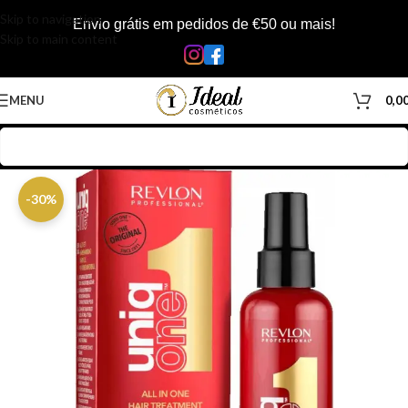
Skip to navigation
Envio grátis em pedidos de €50 ou mais!
Skip to main content
MENU
0,0
Início
/
Loja
/
Cabelos
/
Produtos Capilar
/
Leave-in
-30%