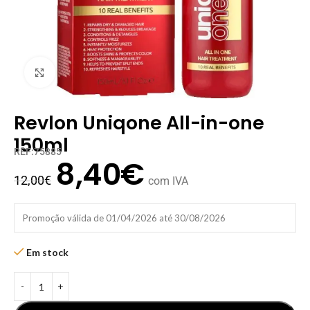
Clique para ampliar
Revlon Uniqone All-in-one
150ml
REF:75885
8,40
€
12,00
€
com IVA
Promoção válida de 01/04/2026 até 30/08/2026
Em stock