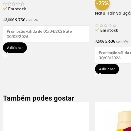
-25%
Em stock
Natu Hair Soluç
60ml
9,75
€
13,00
€
com IVA
Em stock
Promoção válida de 01/04/2026 até
30/08/2026
5,63
€
7,50
€
com IVA
Adicionar
Promoção válida 
30/08/2026
Adicionar
Também podes gostar