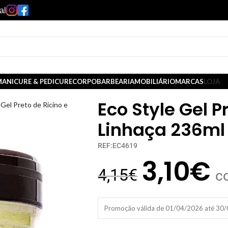
al
ANICURE & PEDICURE
CORPO
BARBEARIA
MOBILIÁRIO
MARCAS
LOJA
Eco Style Gel P
 Gel Preto de Rícino e
Linhaça 236ml
REF:EC4619
3,10
€
4,15
€
c
Promoção válida de 01/04/2026 até 30