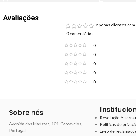
Avaliações
Apenas clientes com 
0 comentários
0
0
0
0
0
Institucio
Sobre nós
Resolução Alternati
Avenida dos Maristas, 104, Carcavelos,
Políticas de privac
Portugal
Livro de reclamaçõ