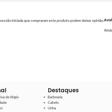
Ava
sessão iniciada que compraram este produto podem deixar opinião.
Ainda
nal
Destaques
va de litígio
Barbearia
idade
Cabelo
es
Unha