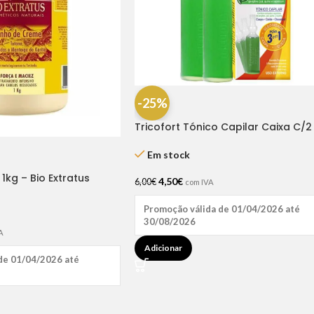
-25%
Tricofort Tónico Capilar Caixa C/2
Ampolas
Em stock
kg – Bio Extratus
4,50
€
6,00
€
com IVA
Promoção válida de 01/04/2026 até
30/08/2026
A
Adicionar
de 01/04/2026 até