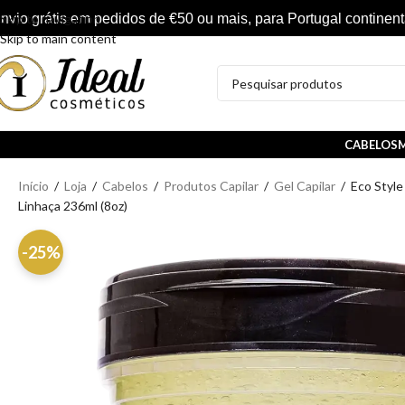
nvio grátis em pedidos de €50 ou mais, para Portugal continent
Skip to navigation
Skip to main content
CABELOS
M
Início
/
Loja
/
Cabelos
/
Produtos Capilar
/
Gel Capilar
/
Eco Style
Linhaça 236ml (8oz)
-25%