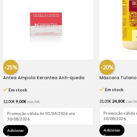
-25%
-20%
Antea Ampola Kerantea Anti-queda
Máscara Tutano 1
6x10ml
Em stock
Em stock
24,80
€
9,00
€
31,00
€
12,00
€
com IV
com IVA
Promoção válida 
Promoção válida de 01/04/2026 até
30/08/2026
30/08/2026
Adicionar
Adicionar