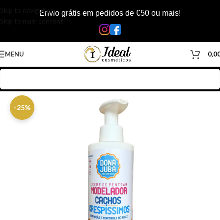
Skip to navigation
Envio grátis em pedidos de €50 ou mais!
Skip to main content
MENU
0,0
Início
/
Loja
/
Cabelos
/
Produtos Capilar
/
Gelatinas
-25%