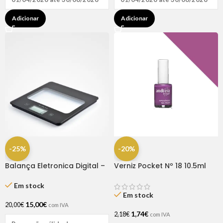
Adicionar
Adicionar
-25%
-20%
Balança Eletronica Digital –
Verniz Pocket Nº 18 10.5ml
Bifull
Andreia
Em stock
Em stock
15,00
€
20,00
€
com IVA
1,74
€
2,18
€
com IVA