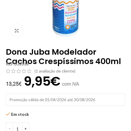
Clique para ampliar
Dona Juba Modelador
Cachos Crespíssimos 400ml
REF:DJ8338
(
1
avaliação de cliente)
9,95
€
13,25
€
com IVA
Promoção válida de 01/04/2026 até 30/08/2026
Em stock