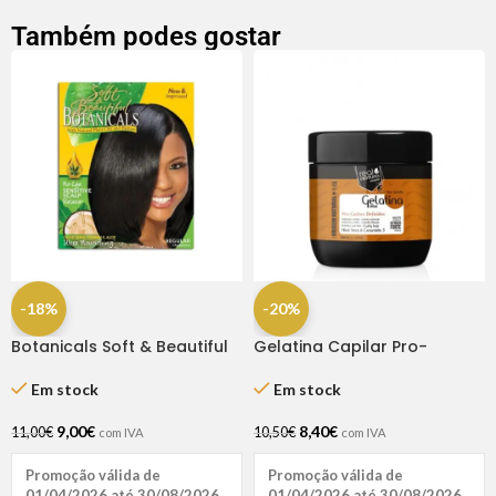
Também podes gostar
-18%
-20%
Botanicals Soft & Beautiful
Gelatina Capilar Pro-
Relaxer Kit Regular
cachos Definidos 500ml
Em stock
Em stock
9,00
€
8,40
€
11,00
€
10,50
€
com IVA
com IVA
Promoção válida de
Promoção válida de
01/04/2026 até 30/08/2026
01/04/2026 até 30/08/2026