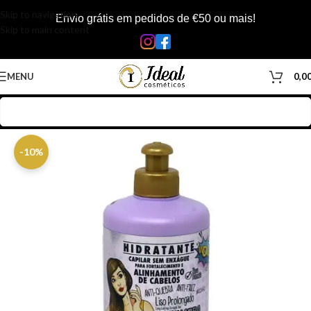
Skip to navigation
Envio grátis em pedidos de €50 ou mais!
Skip to main content
MENU
0,0
Início
/
Loja
/
Cabelos
/
Produtos Capilar
/
Creme de Pentear
-10%