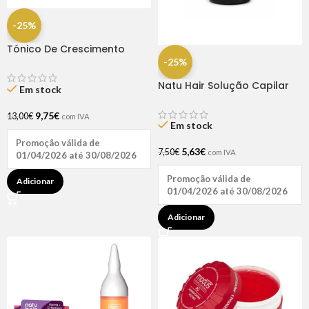
-25%
Tónico De Crescimento
Rapunzel 250ml – Lola
-25%
Natu Hair Solução Capilar
Em stock
D-pantenol 60ml
9,75
€
13,00
€
com IVA
Em stock
Promoção válida de
5,63
€
7,50
€
com IVA
01/04/2026 até 30/08/2026
Promoção válida de
Adicionar
01/04/2026 até 30/08/2026
Adicionar