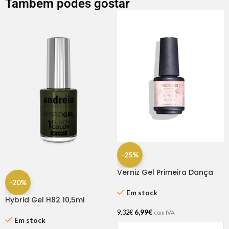
Também podes gostar
-25%
Verniz Gel Primeira Dança
15ml – Inocos
-20%
Em stock
Hybrid Gel H82 10,5ml
Andreia
6,99
€
9,32
€
com IVA
Em stock