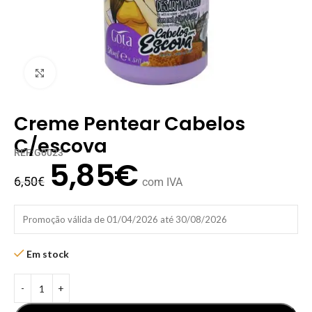
Clique para ampliar
Creme Pentear Cabelos
C/escova
REF:G0023
5,85
€
6,50
€
com IVA
Promoção válida de 01/04/2026 até 30/08/2026
Em stock