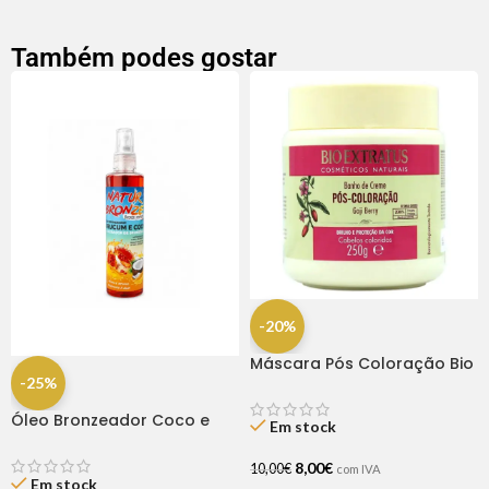
Também podes gostar
-20%
Máscara Pós Coloração Bio
Extratus 250gr
-25%
Óleo Bronzeador Coco e
Em stock
Urucum 200ml – Natuhair
8,00
€
10,00
€
com IVA
Em stock