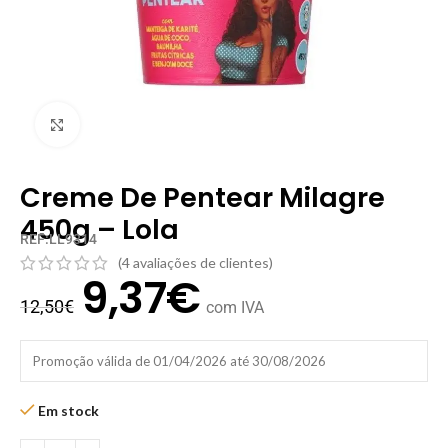
Clique para ampliar
Creme De Pentear Milagre
450g – Lola
REF:LL9314
(
4
avaliações de clientes)
9,37
€
12,50
€
com IVA
Promoção válida de 01/04/2026 até 30/08/2026
Em stock