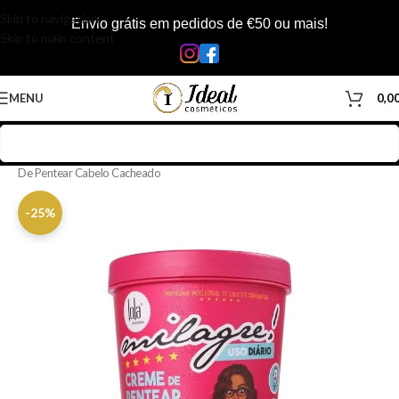
Skip to navigation
Envio grátis em pedidos de €50 ou mais!
Skip to main content
MENU
0,0
Início
/
Loja
/
Cabelos
/
Produtos Capilar
/
Creme de Pentear
/
Creme
De Pentear Cabelo Cacheado
-25%