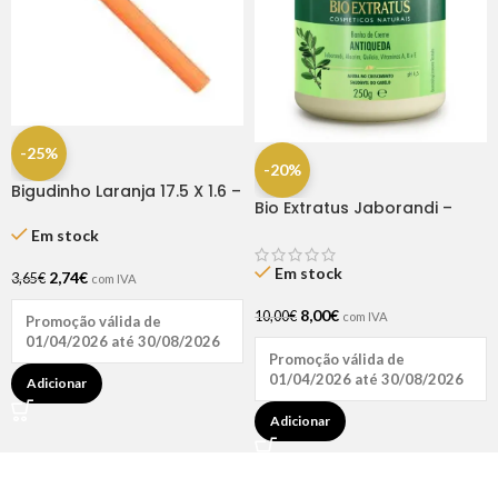
-25%
-20%
Bigudinho Laranja 17.5 X 1.6 –
Bio Extratus Jaborandi –
12 Unidades
Máscara 250gr
Em stock
Em stock
2,74
€
3,65
€
com IVA
8,00
€
10,00
€
com IVA
Promoção válida de
01/04/2026 até 30/08/2026
Promoção válida de
01/04/2026 até 30/08/2026
Adicionar
Adicionar