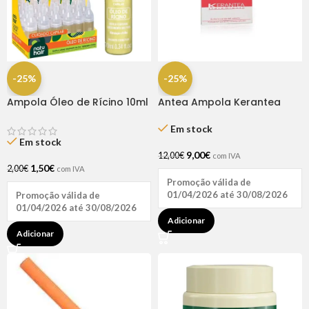
-25%
-25%
Ampola Óleo de Rícino 10ml
Antea Ampola Kerantea
– Natuhair (1 Unidade)
Anti-queda 6x10ml
Em stock
Em stock
9,00
€
12,00
€
com IVA
1,50
€
2,00
€
com IVA
Promoção válida de
01/04/2026 até 30/08/2026
Promoção válida de
01/04/2026 até 30/08/2026
Adicionar
Adicionar