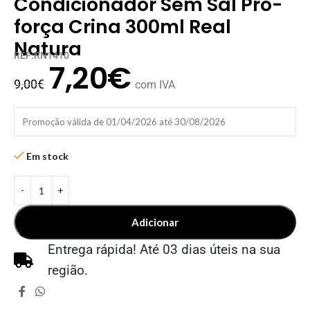
Condicionador Sem Sal Pro-
força Crina 300ml Real
Natura
REF:RN1410
7,20
€
9,00
€
com IVA
Promoção válida de 01/04/2026 até 30/08/2026
Em stock
Adicionar
Entrega rápida! Até 03 dias úteis na sua
região.