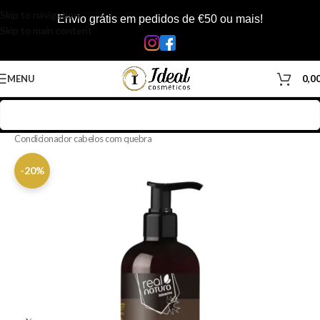
Skip to navigation
Envio grátis em pedidos de €50 ou mais!
Skip to main content
MENU
0,0
Início
/
Loja
/
Cabelos
/
Produtos Capilar
/
Condicionador
/
Condicionador cabelos com quebra
-20%