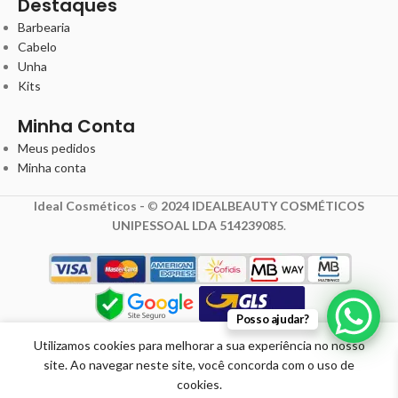
Destaques
Barbearia
Cabelo
Unha
Kits
Minha Conta
Meus pedidos
Minha conta
Ideal Cosméticos -
©
2024 IDEALBEAUTY COSMÉTICOS
UNIPESSOAL LDA 514239085
.
7,20
€
Posso ajudar?
9,00
€
com IVA
Utilizamos cookies para melhorar a sua experiência no nosso
Condicionador
site. Ao navegar neste site, você concorda com o uso de
Sem Sal Pro-
Promoção
Em
cookies.
força Crina
válida de
stock