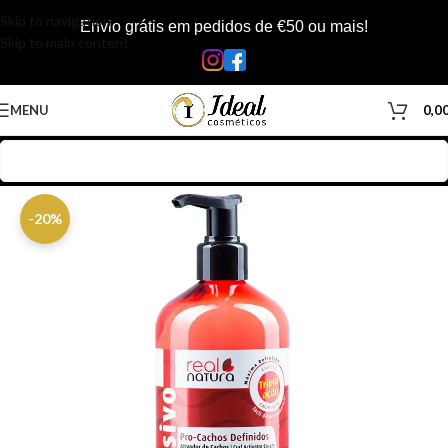
Skip to navigation
Envio grátis em pedidos de €50 ou mais!
Skip to main content
MENU
0,0
Início
/
Loja
/
Cabelos
/
Produtos Capilar
/
Ativador de Cachos
-20%