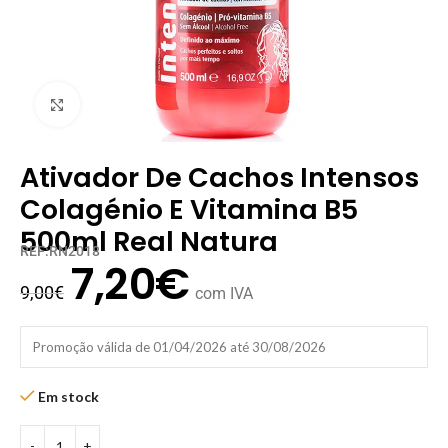
Clique para ampliar
Ativador De Cachos Intensos
Colagénio E Vitamina B5
500ml Real Natura
REF:RN2018
7,20
€
9,00
€
com IVA
Promoção válida de 01/04/2026 até 30/08/2026
Em stock