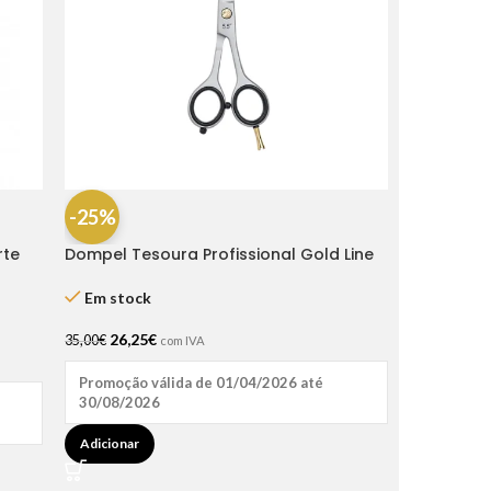
-25%
rte
Dompel Tesoura Profissional Gold Line
Fio Navalha 6.5″
Em stock
26,25
€
35,00
€
com IVA
Promoção válida de 01/04/2026 até
30/08/2026
Adicionar