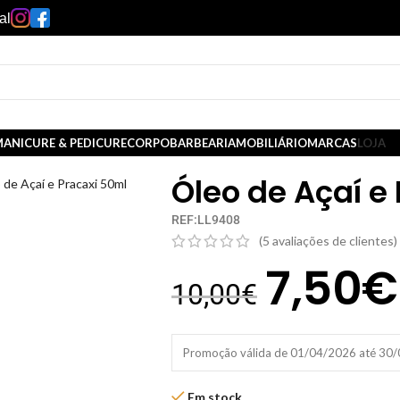
al
ANICURE & PEDICURE
CORPO
BARBEARIA
MOBILIÁRIO
MARCAS
LOJA
Óleo de Açaí e
 de Açaí e Pracaxi 50ml
REF:LL9408
(
5
avaliações de clientes)
7,50
€
10,00
€
Promoção válida de 01/04/2026 até 30
Em stock