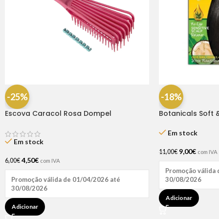
-25%
-18%
Escova Caracol Rosa Dompel
Botanicals Soft &
Regular
Em stock
Em stock
9,00
€
11,00
€
com IVA
4,50
€
6,00
€
com IVA
Promoção válida 
30/08/2026
Promoção válida de 01/04/2026 até
30/08/2026
Adicionar
Adicionar