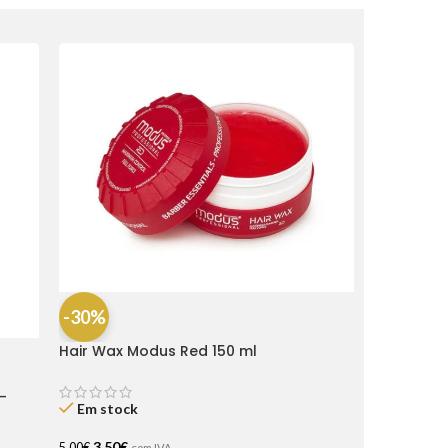
-30%
Hair Wax Modus Red 150 ml
-
Em stock
3,50
€
5,00
€
com IVA