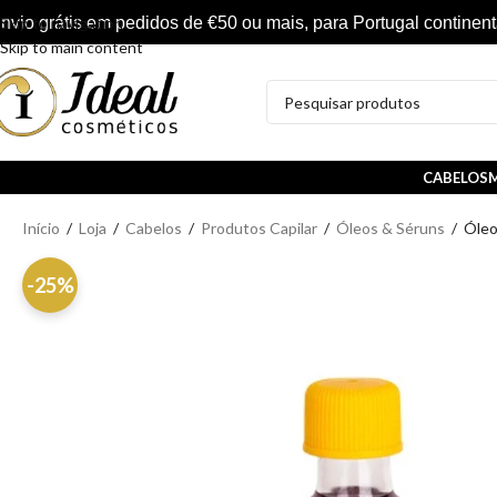
nvio grátis em pedidos de €50 ou mais, para Portugal continent
Skip to navigation
Skip to main content
CABELOS
M
Início
/
Loja
/
Cabelos
/
Produtos Capilar
/
Óleos & Séruns
/
Óleo
-25%