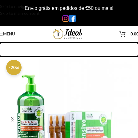
Skip to navigation
Envio grátis em pedidos de €50 ou mais!
Skip to main content
MENU
0,0
Início
/
Loja
/
Cabelos
/
Kits
/
Kit Real Natura
-20%