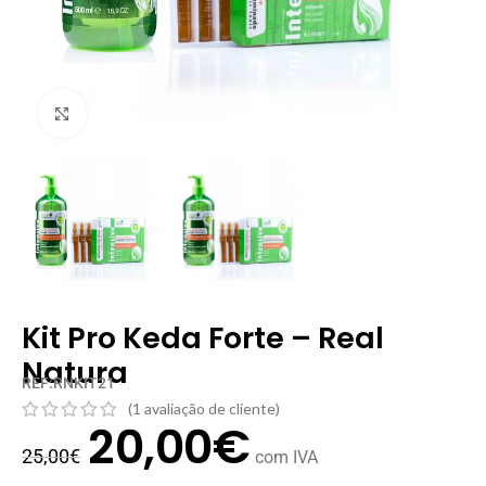
Clique para ampliar
Kit Pro Keda Forte – Real
Natura
REF:RNKIT21
(
1
avaliação de cliente)
20,00
€
25,00
€
com IVA