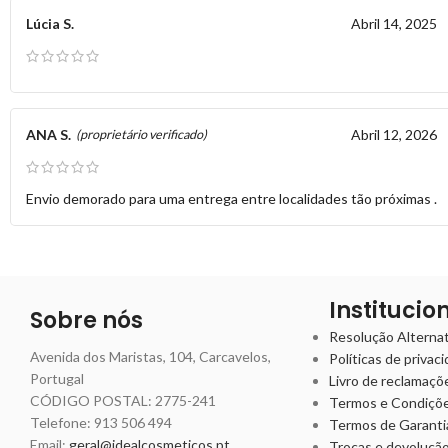
Lúcia S.
Abril 14, 2025
ANA S.
Abril 12, 2026
(proprietário verificado)
Envio demorado para uma entrega entre localidades tão próximas .
Institucio
Sobre nós
Resolução Alternati
Avenida dos Maristas, 104, Carcavelos,
Políticas de privac
Portugal
Livro de reclamaçõ
CÓDIGO POSTAL: 2775-241
Termos e Condiçõ
Telefone:
913 506 494
Termos de Garanti
Email:
geral@idealcosmeticos.pt
Trocas e devoluçã