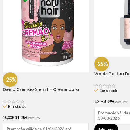
-25%
Verniz Gel Lua D
-25%
Divino Cremão 2 em 1 – Creme para
Em stock
Pentear + Creme de Hidratação 1kg
Natu Hair
6,99
€
9,32
€
com IVA
Em stock
Promoção válida 
11,25
€
15,00
€
com IVA
30/08/2026
Promoção válida de 01/04/2026 até
Adicionar