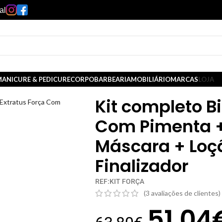
al
ANICURE & PEDICURE
CORPO
BARBEARIA
MOBILIÁRIO
MARCAS
LOJA
Kit completo Bi
 Extratus Força Com
Com Pimenta +
Máscara + Loç
Finalizador
REF:KIT FORÇA
(
3
avaliações de clientes)
51,04