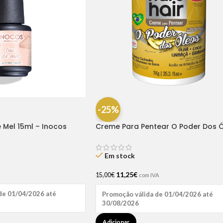
-25%
e Mel 15ml – Inocos
Creme Para Pentear O Poder Dos 
1kg – Natu Hair
Em stock
11,25
€
15,00
€
com IVA
de 01/04/2026 até
Promoção válida de 01/04/2026 até
30/08/2026
Adicionar