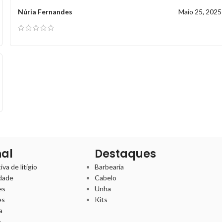
Núria Fernandes
Maio 25, 2025
nal
Destaques
va de litígio
Barbearia
idade
Cabelo
es
Unha
es
Kits
a
o