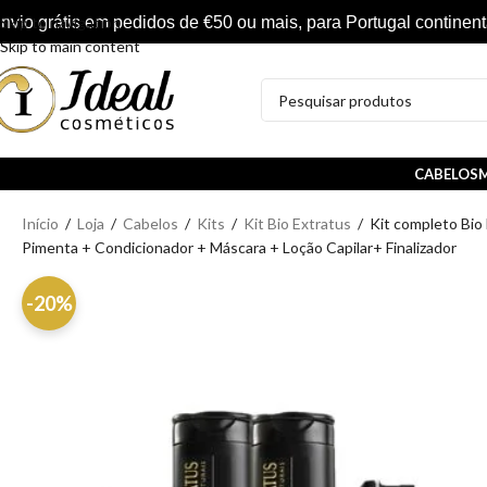
nvio grátis em pedidos de €50 ou mais, para Portugal continent
Skip to navigation
Skip to main content
CABELOS
M
Início
/
Loja
/
Cabelos
/
Kits
/
Kit Bio Extratus
/
Kit completo Bio
Pimenta + Condicionador + Máscara + Loção Capilar+ Finalizador
-20%