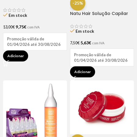
Rapunzel 250ml – Lola
-25%
Natu Hair Solução Capilar
Em stock
D-pantenol 60ml
9,75
€
13,00
€
com IVA
Em stock
Promoção válida de
5,63
€
7,50
€
com IVA
01/04/2026 até 30/08/2026
Promoção válida de
Adicionar
01/04/2026 até 30/08/2026
Adicionar