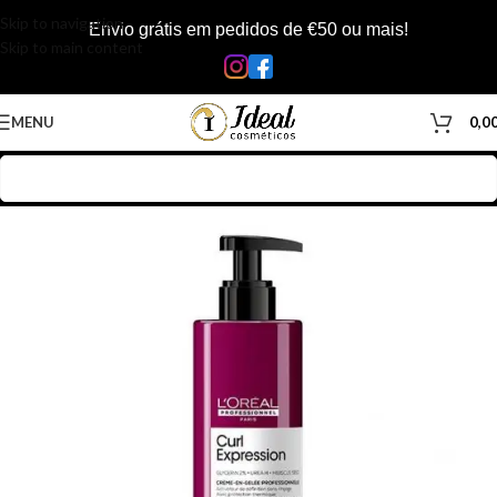
Skip to navigation
Envio grátis em pedidos de €50 ou mais!
Skip to main content
MENU
0,0
Início
/
Loja
/
Cabelos
/
Produtos Capilar
/
Leave-in