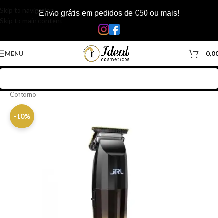
Skip to navigation
Envio grátis em pedidos de €50 ou mais!
Skip to main content
MENU
0,0
Início
/
Loja
/
Barbearia
/
Equipamentos Barbearia
/
Maquina de
Contorno
-10%