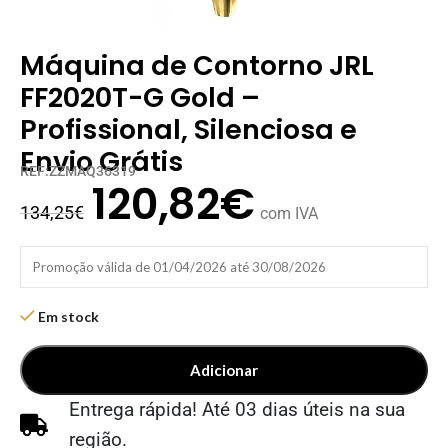
Máquina de Contorno JRL
FF2020T-G Gold –
Profissional, Silenciosa e
Envio Grátis
REF:ZZMAQ36319
120,82
€
134,25
€
com IVA
Promoção válida de 01/04/2026 até 30/08/2026
Em stock
Adicionar
Entrega rápida! Até 03 dias úteis na sua
região.