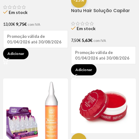
Rapunzel 250ml – Lola
Natu Hair Solução Capilar
Em stock
D-pantenol 60ml
9,75
€
13,00
€
com IVA
Em stock
Promoção válida de
5,63
€
7,50
€
com IVA
01/04/2026 até 30/08/2026
Promoção válida de
Adicionar
01/04/2026 até 30/08/2026
Adicionar