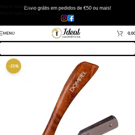
Skip to navigation
Envio grátis em pedidos de €50 ou mais!
Skip to main content
MENU
0,0
Início
/
Loja
/
Barbearia
/
Acessórios Barbearia
/
Navalhas
-25%