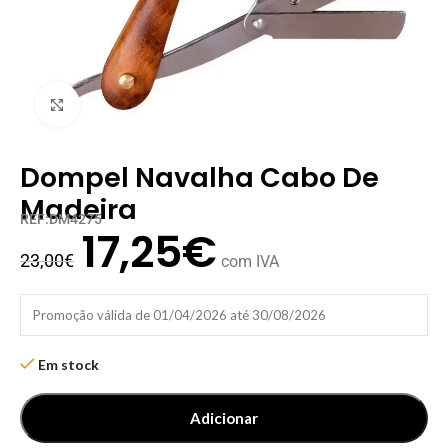
Clique para ampliar
Dompel Navalha Cabo De
Madeira
REF:DM4275
17,25
€
23,00
€
com IVA
Promoção válida de 01/04/2026 até 30/08/2026
Em stock
Adicionar