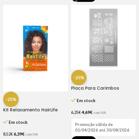
-25%
Placa Para Carimbos
Simplism Style Nº10
-25%
Em stock
Kit Relaxamento HairLife
4,69
€
6,25
€
com IVA
Cacho Natural
Em stock
Promoção válida de
01/04/2026 até 30/08/2026
6,39
€
8,52
€
com IVA