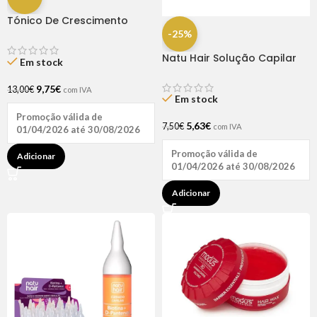
Tónico De Crescimento
Rapunzel 250ml – Lola
-25%
Natu Hair Solução Capilar
Em stock
D-pantenol 60ml
9,75
€
13,00
€
com IVA
Em stock
Promoção válida de
5,63
€
7,50
€
com IVA
01/04/2026 até 30/08/2026
Promoção válida de
Adicionar
01/04/2026 até 30/08/2026
Adicionar