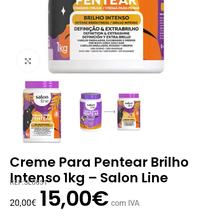
Clique para ampliar
Creme Para Pentear Brilho
Intenso 1kg – Salon Line
REF:SL0051
15,00
€
20,00
€
com IVA