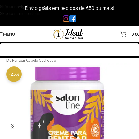
Skip to navigation
Envio grátis em pedidos de €50 ou mais!
Skip to main content
MENU
0,0
Início
/
Loja
/
Cabelos
/
Produtos Capilar
/
Creme de Pentear
/
Creme
De Pentear Cabelo Cacheado
-25%