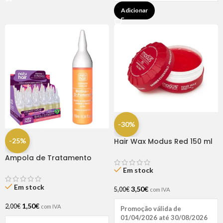
Adicionar
-30%
-25%
Hair Wax Modus Red 150 ml
Ampola de Tratamento
Biotina + D-Pantenol Natu
Em stock
Hair (1 UNIDADE)
Em stock
3,50
€
5,00
€
com IVA
1,50
€
2,00
€
com IVA
Promoção válida de
01/04/2026 até 30/08/2026