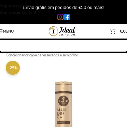
Skip to navigation
Envio grátis em pedidos de €50 ou mais!
Skip to main content
MENU
0,0
Início
/
Loja
/
Cabelos
/
Produtos Capilar
/
Condicionador
/
Condicionador cabelos ressecados e sem brilho
-25%