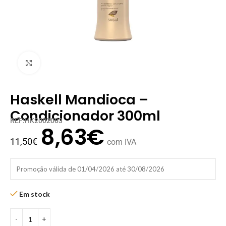
Clique para ampliar
Haskell Mandioca –
Condicionador 300ml
REF:HK2002003
8,63
€
11,50
€
com IVA
Promoção válida de 01/04/2026 até 30/08/2026
Em stock