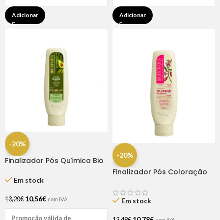
Adicionar
Adicionar
-20%
-20%
Finalizador Pós Química Bio
Extratus 150gr
Finalizador Pós Coloração
Em stock
Bio Extratus 150gr
10,56
€
13,20
€
com IVA
Em stock
Promoção válida de
10,78
€
13,48
€
com IVA