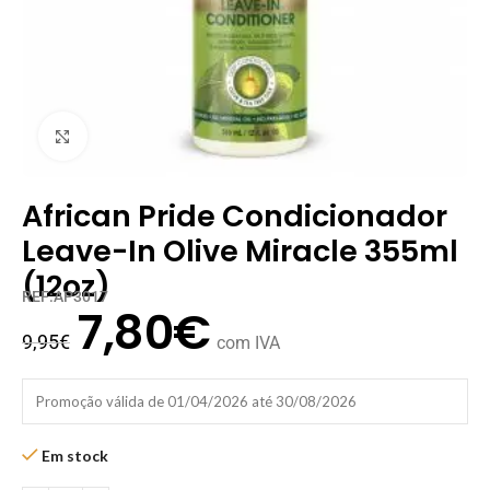
Clique para ampliar
African Pride Condicionador
Leave-In Olive Miracle 355ml
(12oz)
REF:AP3017
7,80
€
9,95
€
com IVA
Promoção válida de 01/04/2026 até 30/08/2026
Em stock