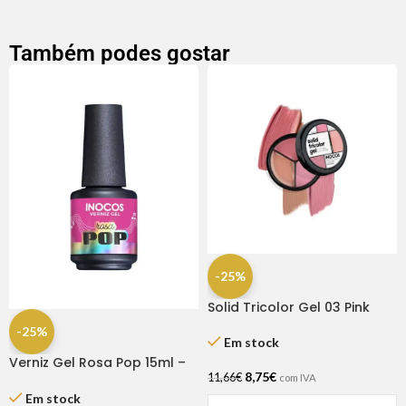
Também podes gostar
-25%
Solid Tricolor Gel 03 Pink
Nudes – Inocos
-25%
Em stock
Verniz Gel Rosa Pop 15ml –
8,75
€
Inocos
11,66
€
com IVA
Em stock