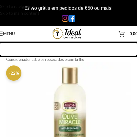
Skip to navigation
Envio grátis em pedidos de €50 ou mais!
Skip to main content
MENU
0,0
Início
/
Loja
/
Cabelos
/
Produtos Capilar
/
Condicionador
/
Condicionador cabelos ressecados e sem brilho
-22%