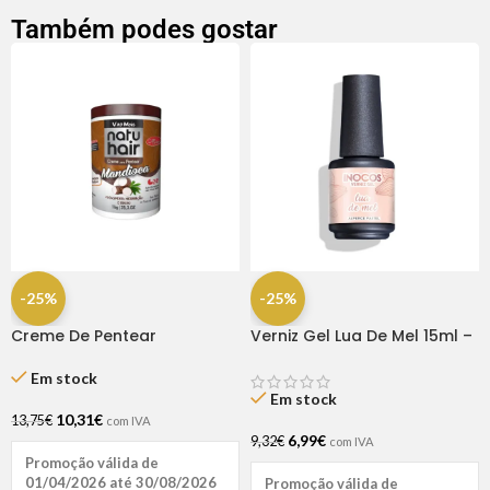
Também podes gostar
-25%
-25%
Creme De Pentear
Verniz Gel Lua De Mel 15ml –
Mandioca 1kg -Natu Hair
Inocos
Em stock
Em stock
10,31
€
13,75
€
com IVA
6,99
€
9,32
€
com IVA
Promoção válida de
01/04/2026 até 30/08/2026
Promoção válida de