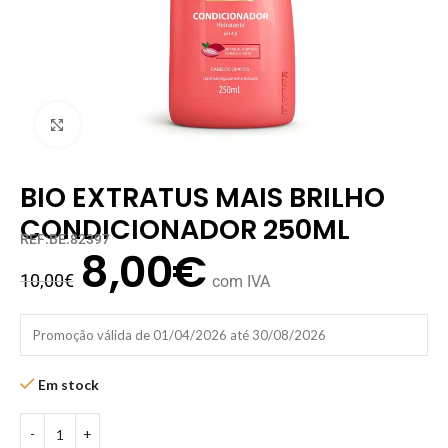
Clique para ampliar
BIO EXTRATUS MAIS BRILHO
CONDICIONADOR 250ML
REF:BE.82397
8,00
€
10,00
€
com IVA
Promoção válida de 01/04/2026 até 30/08/2026
Em stock