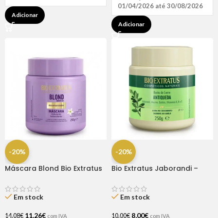
01/04/2026 até 30/08/2026
Adicionar
Adicionar
-20%
-20%
Máscara Blond Bio Extratus
Bio Extratus Jaborandi –
250GR
Máscara 250gr
Em stock
Em stock
11,26
€
8,00
€
14,08
€
10,00
€
com IVA
com IVA