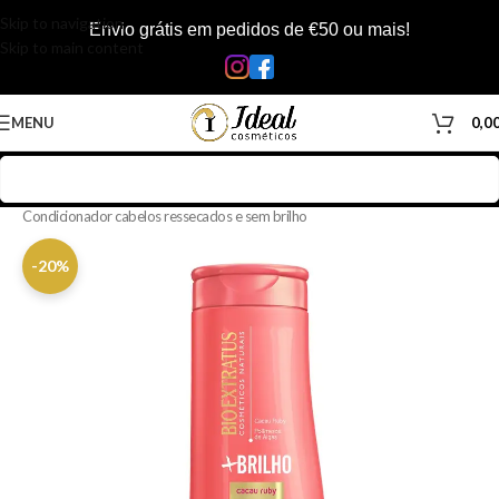
Skip to navigation
Envio grátis em pedidos de €50 ou mais!
Skip to main content
MENU
0,0
Início
/
Loja
/
Cabelos
/
Produtos Capilar
/
Condicionador
/
Condicionador cabelos ressecados e sem brilho
-20%