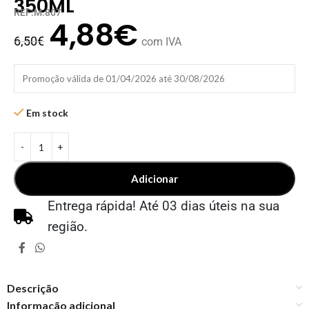
350ML
REF:M.807
4,88
€
6,50
€
com IVA
Promoção válida de 01/04/2026 até 30/08/2026
Em stock
Adicionar
Entrega rápida! Até 03 dias úteis na sua
região.
Descrição
Informação adicional