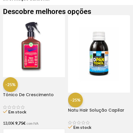
Descobre melhores opções
-25%
Tónico De Crescimento
Rapunzel 250ml – Lola
-25%
Natu Hair Solução Capilar
Em stock
D-pantenol 60ml
9,75
€
13,00
€
com IVA
Em stock