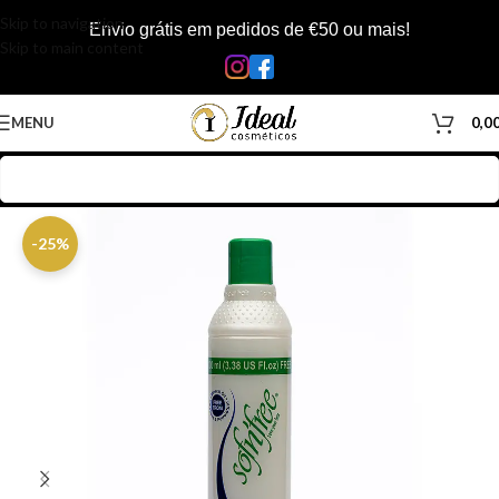
Skip to navigation
Envio grátis em pedidos de €50 ou mais!
Skip to main content
MENU
0,0
Início
/
Loja
/
Cabelos
/
Produtos Capilar
/
Ativador de Cachos
-25%