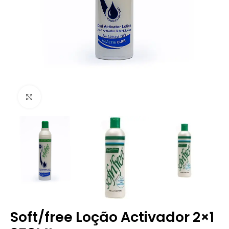
Clique para ampliar
Soft/free Loção Activador 2×1