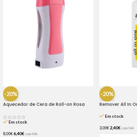
-20%
-20%
Aquecedor de Cera de Roll-on Rosa
Remover All In O
65W
Em stock
Em stock
2,40
€
3,00
€
com IVA
6,40
€
8,00
€
com IVA