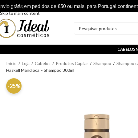
nvio grátis em pedidos de €50 ou mais, para Portugal continent
Skip to navigation
Skip to main content
CABELOS
M
Início
/
Loja
/
Cabelos
/
Produtos Capilar
/
Shampoo
/
Shampoo ca
Haskell Mandioca – Shampoo 300ml
-25%