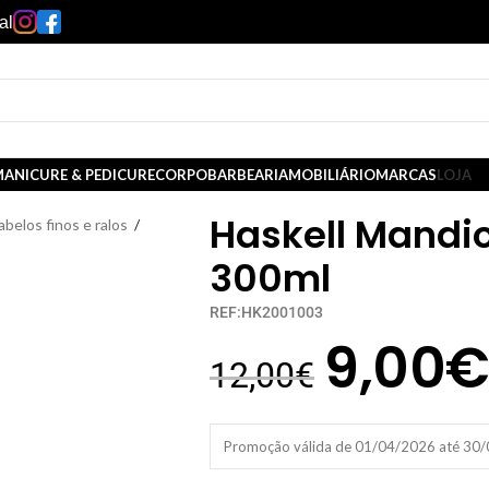
al
ANICURE & PEDICURE
CORPO
BARBEARIA
MOBILIÁRIO
MARCAS
LOJA
Haskell Mandi
belos finos e ralos
/
300ml
REF:HK2001003
9,00
12,00
€
Promoção válida de 01/04/2026 até 30