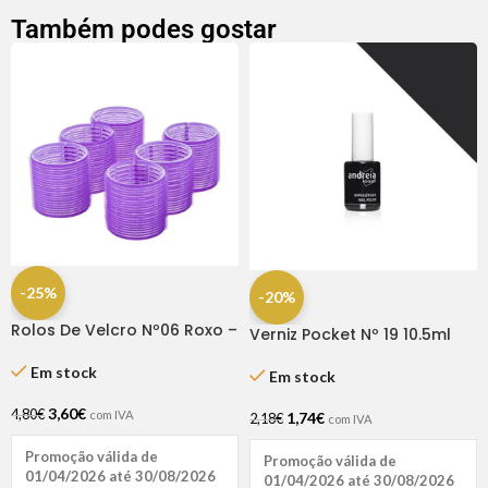
Também podes gostar
-25%
-20%
Rolos De Velcro Nº06 Roxo –
Verniz Pocket Nº 19 10.5ml
Dompel
Andreia
Em stock
Em stock
3,60
€
4,80
€
com IVA
1,74
€
2,18
€
com IVA
Promoção válida de
Promoção válida de
01/04/2026 até 30/08/2026
01/04/2026 até 30/08/2026