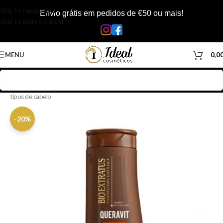
Skip to navigation
Envio grátis em pedidos de €50 ou mais!
Skip to main content
MENU
0,0
Início
/
Loja
/
Cabelos
/
Produtos Capilar
/
Shampoo
/
Shampoo todos
tipos de cabelo
-20%