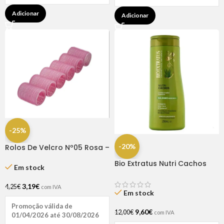
Adicionar
Adicionar
-25%
-20%
Rolos De Velcro Nº05 Rosa –
Dompel
Bio Extratus Nutri Cachos
Em stock
Condicionador Bálsamo
250ML
3,19
€
4,25
€
com IVA
Em stock
Promoção válida de
9,60
€
12,00
€
com IVA
01/04/2026 até 30/08/2026