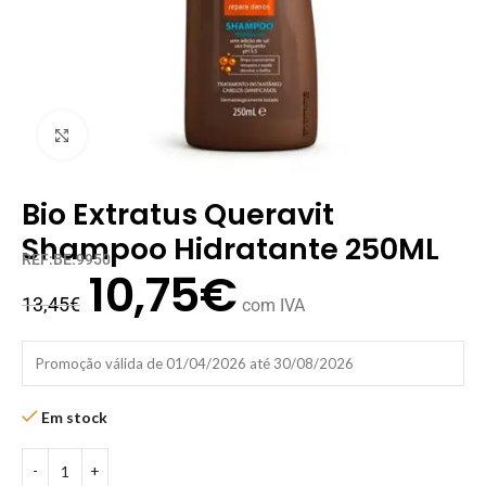
Clique para ampliar
Bio Extratus Queravit
Shampoo Hidratante 250ML
REF:BE.9950
10,75
€
13,45
€
com IVA
Promoção válida de 01/04/2026 até 30/08/2026
Em stock