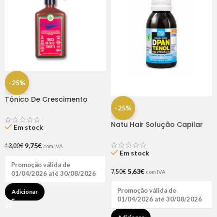
-25%
Tónico De Crescimento
Rapunzel 250ml – Lola
-25%
Natu Hair Solução Capilar
Em stock
D-pantenol 60ml
9,75
€
13,00
€
com IVA
Em stock
Promoção válida de
5,63
€
7,50
€
com IVA
01/04/2026 até 30/08/2026
Promoção válida de
Adicionar
01/04/2026 até 30/08/2026