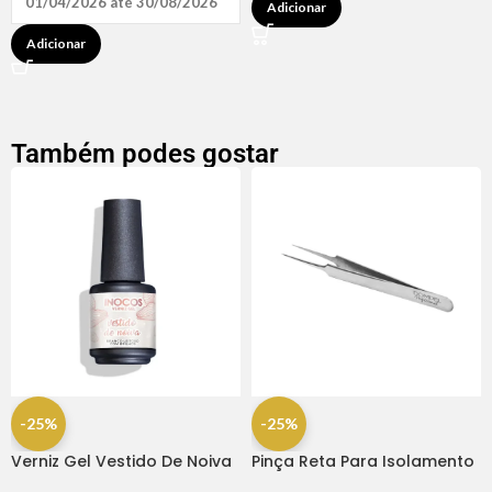
01/04/2026 até 30/08/2026
Adicionar
Adicionar
Também podes gostar
-25%
-25%
Verniz Gel Vestido De Noiva
Pinça Reta Para Isolamento
15ml – Inocos
– Dompel