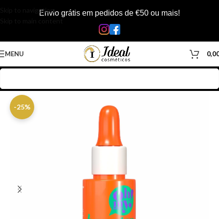
Skip to navigation
Envio grátis em pedidos de €50 ou mais!
Skip to main content
MENU
0,0
Início
/
Loja
/
Cabelos
/
Produtos Capilar
/
Óleos & Séruns
-25%