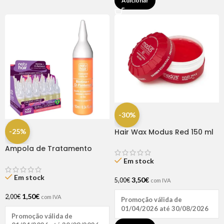
Adicionar
-30%
-25%
Hair Wax Modus Red 150 ml
Ampola de Tratamento
Biotina + D-Pantenol Natu
Em stock
Hair (1 UNIDADE)
Em stock
3,50
€
5,00
€
com IVA
1,50
€
2,00
€
com IVA
Promoção válida de
01/04/2026 até 30/08/2026
Promoção válida de