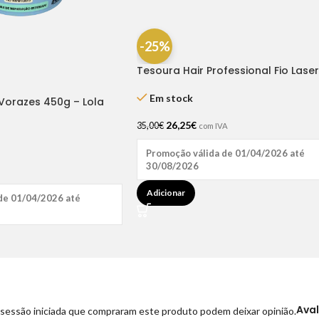
-25%
Tesoura Hair Professional Fio Laser
Dompel
Em stock
orazes 450g – Lola
26,25
€
35,00
€
com IVA
Promoção válida de 01/04/2026 até
30/08/2026
Adicionar
de 01/04/2026 até
Ava
sessão iniciada que compraram este produto podem deixar opinião.