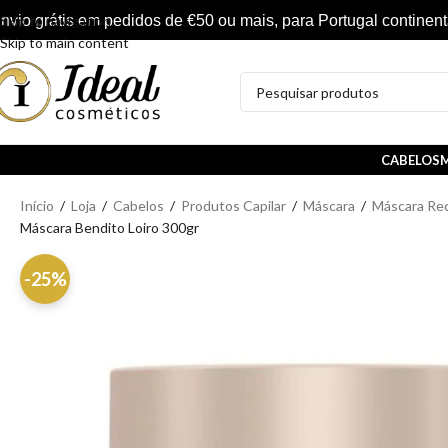
nvio grátis em pedidos de €50 ou mais, para Portugal continent
Skip to navigation
Skip to main content
CABELOS
M
Início
/
Loja
/
Cabelos
/
Produtos Capilar
/
Máscara
/
Máscara Re
Máscara Bendito Loiro 300gr
-25%