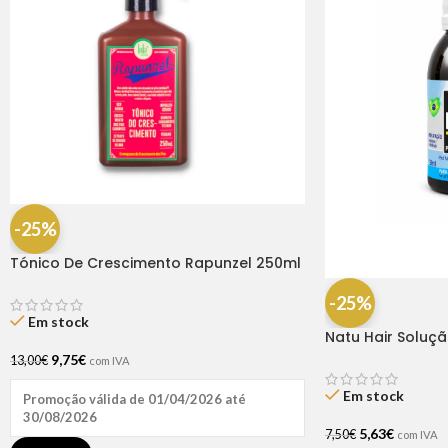
-25%
Tónico De Crescimento Rapunzel 250ml
– Lola
-25%
Em stock
Natu Hair Soluç
60ml
9,75
€
13,00
€
com IVA
Em stock
Promoção válida de 01/04/2026 até
30/08/2026
5,63
€
7,50
€
com IVA