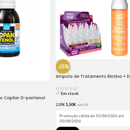
-25%
Ampola de Tratamento Biotina + D
Pantenol Natu Hair (1 UNIDADE)
Em stock
ão Capilar D-pantenol
1,50
€
2,00
€
com IVA
Promoção válida de 01/04/2026 até
30/08/2026