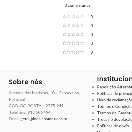
0 comentários
0
0
0
0
0
Institucio
Sobre nós
Resolução Alternati
Avenida dos Maristas, 104, Carcavelos,
Políticas de privac
Portugal
Livro de reclamaçõ
CÓDIGO POSTAL: 2775-241
Termos e Condiçõ
Telefone:
913 506 494
Termos de Garanti
Email:
geral@idealcosmeticos.pt
Trocas e devoluçã
Siga nossas redes
Políticas de envio