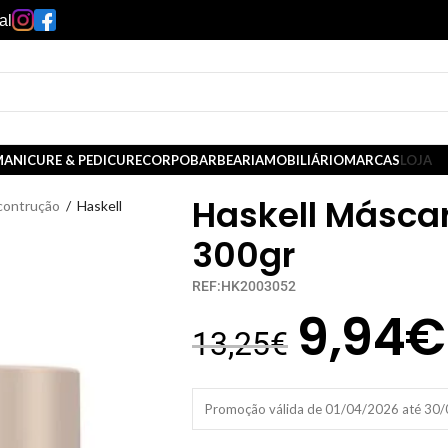
al
ANICURE & PEDICURE
CORPO
BARBEARIA
MOBILIÁRIO
MARCAS
LOJA
Haskell Máscar
contrução
/
Haskell
300gr
REF:HK2003052
9,94
€
13,25
€
Promoção válida de 01/04/2026 até 30