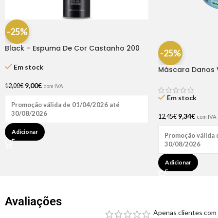
-25%
Black – Espuma De Cor Castanho 200
-25%
Ml
Em stock
Máscara Danos V
9,00
€
12,00
€
com IVA
Em stock
Promoção válida de 01/04/2026 até
30/08/2026
9,34
€
12,45
€
com IVA
Adicionar
Promoção válida 
30/08/2026
Adicionar
Avaliações
Apenas clientes com 