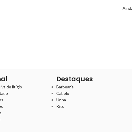
Ainda
nal
Destaques
va de litígio
Barbearia
idade
Cabelo
es
Unha
es
Kits
a
o