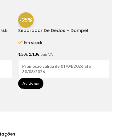
-25%
 6.5″
Separador De Dedos – Dompel
Em stock
1,13
€
1,50
€
com IVA
Promoção válida de 01/04/2026 até
30/08/2026
Adicionar
liações