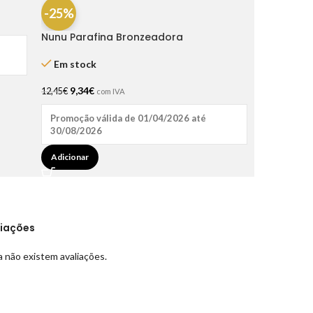
-25%
Nunu Parafina Bronzeadora
Coco/Urucum 200 ml
Em stock
9,34
€
12,45
€
com IVA
Promoção válida de 01/04/2026 até
30/08/2026
Adicionar
liações
 não existem avaliações.