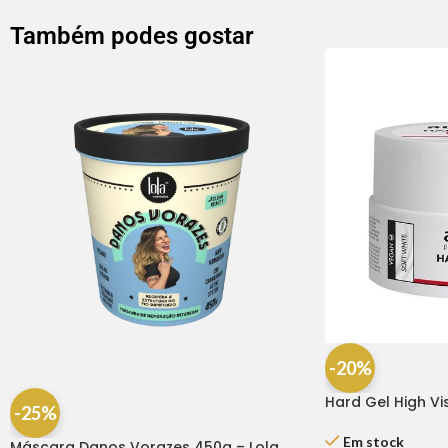
Também podes gostar
-20%
Hard Gel High Vi
-25%
Andreia
Em stock
Máscara Danos Vorazes 450g – Lola