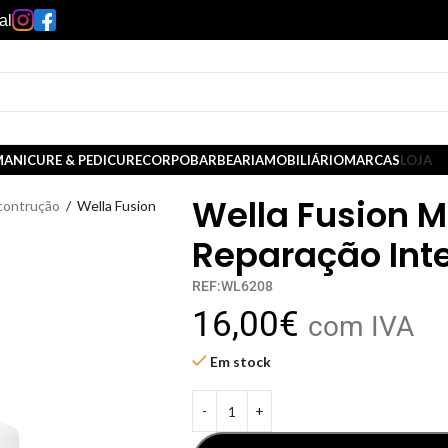
al
ANICURE & PEDICURE
CORPO
BARBEARIA
MOBILIÁRIO
MARCAS
LOJA
Wella Fusion 
contrução
/
Wella Fusion
Reparação Int
REF:WL6208
16,00
€
com IVA
Em stock