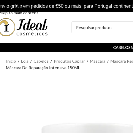
nvio grátis em pedidos de €50 ou mais, para Portugal continent
Skip to navigation
Skip to main content
CABELOS
M
Início
/
Loja
/
Cabelos
/
Produtos Capilar
/
Máscara
/
Máscara Re
Máscara De Reparação Intensiva 150ML