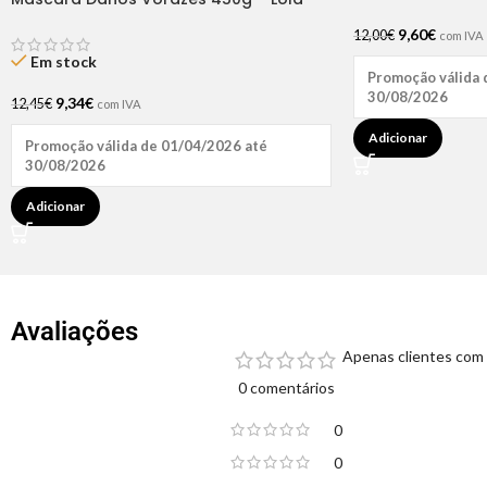
9,60
€
12,00
€
com IVA
Em stock
Promoção válida 
30/08/2026
9,34
€
12,45
€
com IVA
Adicionar
Promoção válida de 01/04/2026 até
30/08/2026
Adicionar
Avaliações
Apenas clientes com 
0 comentários
0
0