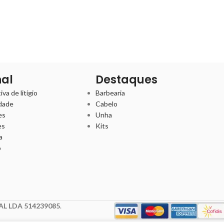
nal
Destaques
va de litígio
Barbearia
idade
Cabelo
es
Unha
es
Kits
a
o
L LDA 514239085
.