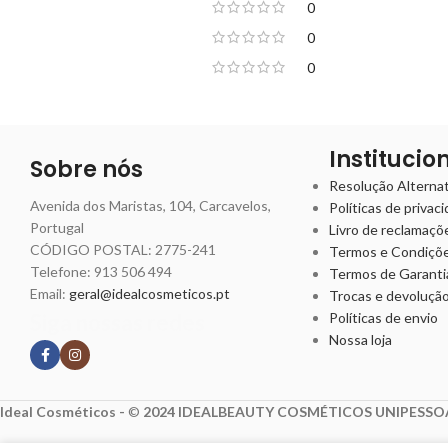
0
0
0
Institucio
Sobre nós
Resolução Alternati
Avenida dos Maristas, 104, Carcavelos,
Políticas de privac
Portugal
Livro de reclamaçõ
CÓDIGO POSTAL: 2775-241
Termos e Condiçõ
Telefone:
913 506 494
Termos de Garanti
Email:
geral@idealcosmeticos.pt
Trocas e devoluçã
Siga nossas redes
Políticas de envio
Nossa loja
Ideal Cosméticos -
©
2024 IDEALBEAUTY COSMÉTICOS UNIPESSOA