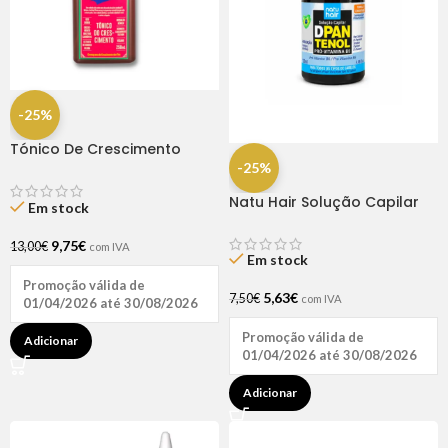
-25%
Tónico De Crescimento
Rapunzel 250ml – Lola
-25%
Natu Hair Solução Capilar
Em stock
D-pantenol 60ml
9,75
€
13,00
€
com IVA
Em stock
Promoção válida de
5,63
€
7,50
€
com IVA
01/04/2026 até 30/08/2026
Promoção válida de
Adicionar
01/04/2026 até 30/08/2026
Adicionar