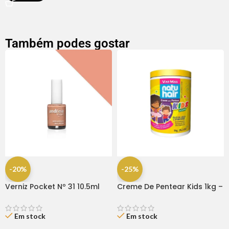
Também podes gostar
-20%
-25%
Verniz Pocket Nº 31 10.5ml
Creme De Pentear Kids 1kg –
Andreia
Natu Hair
Em stock
Em stock