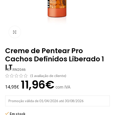
Clique para ampliar
Creme de Pentear Pro
Cachos Definidos Liberado 1
LT
REF:RN2046
(
1
avaliação de cliente)
11,96
€
14,95
€
com IVA
Promoção válida de 01/04/2026 até 30/08/2026
Em stock