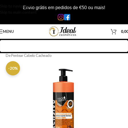
Skip to navigation
Envio grátis em pedidos de €50 ou mais!
Skip to main content
MENU
0,0
Início
/
Loja
/
Cabelos
/
Produtos Capilar
/
Creme de Pentear
/
Creme
De Pentear Cabelo Cacheado
-20%