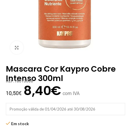
Clique para ampliar
Mascara Cor Kaypro Cobre
Intenso 300ml
REF:18013008
8,40
€
10,50
€
com IVA
Promoção válida de 01/04/2026 até 30/08/2026
Em stock