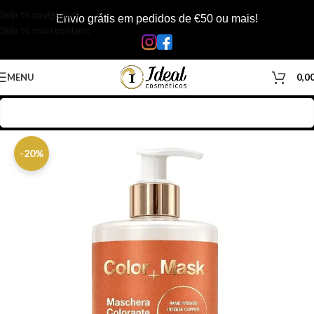
Skip to navigation
Envio grátis em pedidos de €50 ou mais!
Skip to main content
MENU
0,0
Início
/
Loja
/
Cabelos
/
Produtos Capilar
/
Máscara
-20%