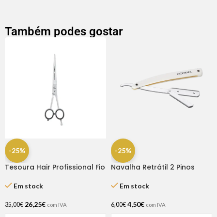
Também podes gostar
-25%
-25%
Tesoura Hair Profissional Fio
Navalha Retrátil 2 Pinos
Laser 7.0″ Dompel
Em stock
Em stock
4,50
€
26,25
€
6,00
€
35,00
€
com IVA
com IVA