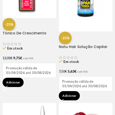
-25%
Tónico De Crescimento
Rapunzel 250ml – Lola
-25%
Natu Hair Solução Capilar
Em stock
D-pantenol 60ml
9,75
€
13,00
€
com IVA
Em stock
Promoção válida de
5,63
€
7,50
€
com IVA
01/04/2026 até 30/08/2026
Promoção válida de
Adicionar
01/04/2026 até 30/08/2026
Adicionar