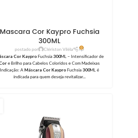
Mascara Cor Kaypro Fuchsia
300ML
0
postado por
Clériston Viléla
scara Cor Kaypro
Fuchsia
300
ML – Intensificador de
Cor
e Brilho para Cabelos Coloridos e Com Madeixas
Indicação: A
Máscara Cor Kaypro
Fuchsia
300
ML é
indicada para quem deseja revitalizar...