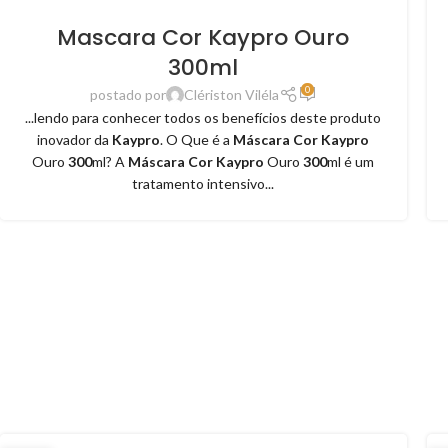
Mascara Cor Kaypro Ouro
300ml
0
postado por
Clériston Viléla
...lendo para conhecer todos os benefícios deste produto
inovador da
Kaypro
. O Que é a
Máscara Cor Kaypro
Ouro
300
ml? A
Máscara Cor Kaypro
Ouro
300
ml é um
tratamento intensivo...