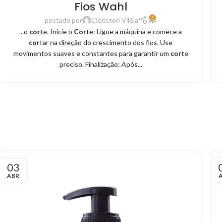
Fios Wahl
1
postado por
Clériston Viléla
...o
cor
te. Inicie o
Cor
te: Ligue a máquina e comece a
cor
tar na direção do crescimento dos fios. Use
movimentos suaves e constantes para garantir um
cor
te
preciso. Finalização: Após...
03
ABR