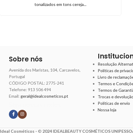
tonalizados em tons cereja...
Institucio
Sobre nós
Resolução Alternati
Avenida dos Maristas, 104, Carcavelos,
Políticas de privac
Portugal
Livro de reclamaçõ
CÓDIGO POSTAL: 2775-241
Termos e Condiçõ
Telefone:
913 506 494
Termos de Garanti
Email:
geral@idealcosmeticos.pt
Trocas e devoluçã
Siga nossas redes
Políticas de envio
Nossa loja
Ideal Cosméticos -
©
2024 IDEALBEAUTY COSMÉTICOS UNIPESSOA