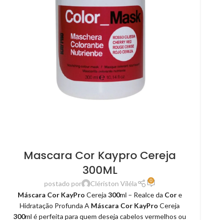
Mascara Cor Kaypro Cereja
300ML
0
postado por
Clériston Viléla
Máscara Cor KayPro
Cereja
300
ml – Realce da
Cor
e
Hidratação Profunda A
Máscara Cor KayPro
Cereja
300
ml é perfeita para quem deseja cabelos vermelhos ou