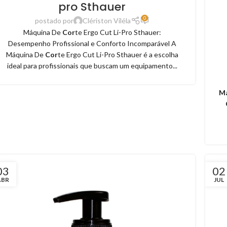
pro Sthauer
0
postado por
Clériston Viléla
Máquina De
Cor
te Ergo Cut Li-Pro Sthauer:
Desempenho Profissional e Conforto Incomparável A
Máquina De
Cor
te Ergo Cut Li-Pro Sthauer é a escolha
ideal para profissionais que buscam um equipamento...
Má
03
02
ABR
JUL