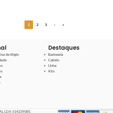
1
2
3
›
»
nal
Destaques
va de litígio
Barbearia
idade
Cabelo
es
Unha
es
Kits
a
o
L LDA 514239085
.