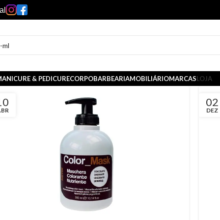
al
ANICURE & PEDICURE
CORPO
BARBEARIA
MOBILIÁRIO
MARCAS
LOJA
10
02
ABR
DEZ