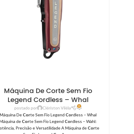
Máquina De Corte Sem Fio
Legend Cordless – Whal
0
postado por
Clériston Viléla
Máquina De
Cor
te Sem Fio Legend
Cor
dless – Whal
Máquina de
Cor
te Sem Fio Legend
Cor
dless – Wahl:
otência, Precisão e Versatilidade A Máquina de
Cor
te