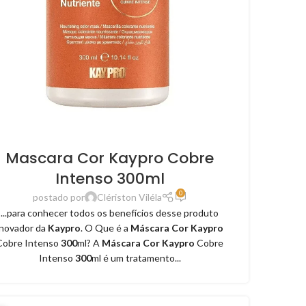
Mascara Cor Kaypro Cobre
Intenso 300ml
0
postado por
Clériston Viléla
...para conhecer todos os benefícios desse produto
inovador da
Kaypro
. O Que é a
Máscara Cor Kaypro
Cobre Intenso
300
ml? A
Máscara Cor Kaypro
Cobre
Intenso
300
ml é um tratamento...