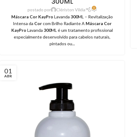
300ML
0
postado por
Clériston Viléla
Máscara Cor KayPro
Lavanda
300
ML – Revitalização
Intensa da
Cor
com Brilho Radiante A
Máscara Cor
KayPro
Lavanda
300
ML é um tratamento profissional
especialmente desenvolvido para cabelos naturais,
pintados ou...
01
ABR