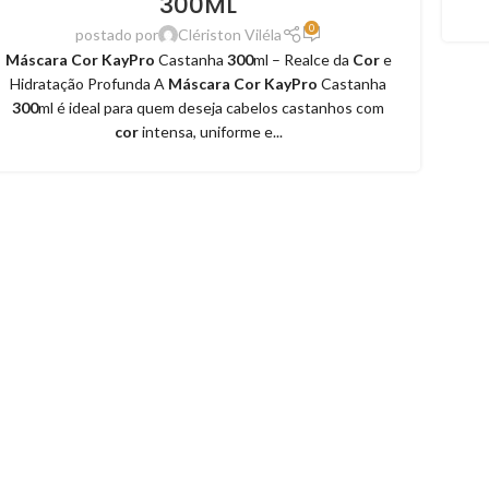
300ML
0
postado por
Clériston Viléla
Máscara Cor KayPro
Castanha
300
ml – Realce da
Cor
e
Hidratação Profunda A
Máscara Cor KayPro
Castanha
300
ml é ideal para quem deseja cabelos castanhos com
cor
intensa, uniforme e...