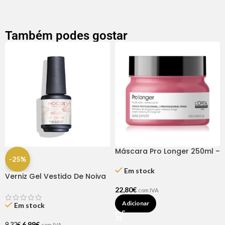
Também podes gostar
Máscara Pro Longer 250ml –
-25%
Série Expert L’Oréal
Em stock
Verniz Gel Vestido De Noiva
15ml – Inocos
22,80
€
com IVA
Adicionar
Em stock
6,99
€
9,32
€
com IVA