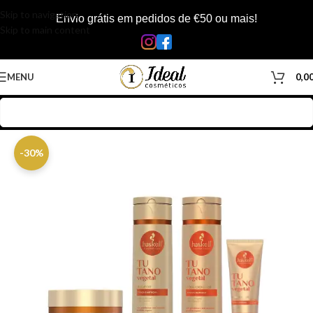
Skip to navigation
Envio grátis em pedidos de €50 ou mais!
Skip to main content
MENU
0,0
Início
/
Loja
/
Cabelos
/
Kits
/
Kit Haskell
-30%