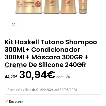
Clique para ampliar
Kit Haskell Tutano Shampoo
300ML+ Condicionador
300ML+ Máscara 300GR +
Creme De Silicone 240GR
REF:KITTC
30,94
€
44,20
€
com IVA
Promoção válida de 01/04/2026 até 30/08/2026
Em stock