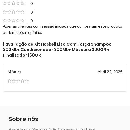
0
0
0
Apenas clientes com sessão iniciada que compraram este produto
podem deixar opinião.
1 avaliação de
Kit Haskell Liso Com Força Shampoo
300ML+ Condicionador 300ML+ Máscara 300GR +
Finalizador 150GR
Mónica
Abril 22, 2025
Sobre nós
Avenida dos Maristas, 104, Carcavelos, Portugal