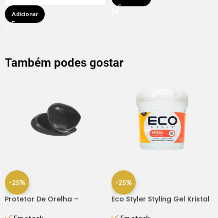
Adicionar
Também podes gostar
-25%
-25%
Protetor De Orelha –
Eco Styler Styling Gel Kristal
Dompel
16OZ
Em stock
Em stock