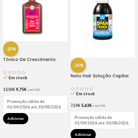
-25%
Tónico De Crescimento
Rapunzel 250ml – Lola
-25%
Natu Hair Solução Capilar
Em stock
D-pantenol 60ml
9,75
€
13,00
€
com IVA
Em stock
Promoção válida de
5,63
€
7,50
€
com IVA
01/04/2026 até 30/08/2026
Promoção válida de
Adicionar
01/04/2026 até 30/08/2026
Adicionar