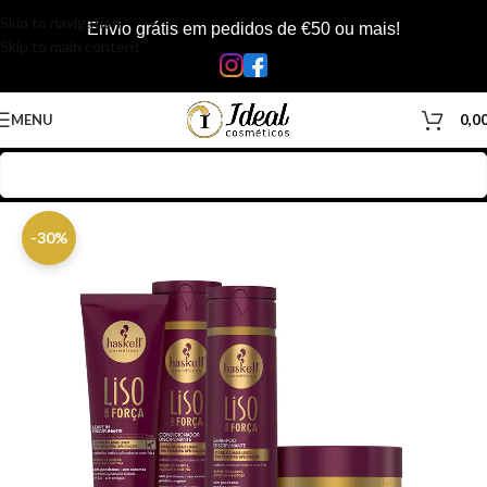
Skip to navigation
Envio grátis em pedidos de €50 ou mais!
Skip to main content
MENU
0,0
Início
/
Loja
/
Cabelos
/
Kits
/
Kit Haskell
-30%