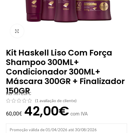
Clique para ampliar
Kit Haskell Liso Com Força
Shampoo 300ML+
Condicionador 300ML+
Máscara 300GR + Finalizador
150GR
REF:KITLCFC
(
1
avaliação de cliente)
42,00
€
60,00
€
com IVA
Promoção válida de 01/04/2026 até 30/08/2026