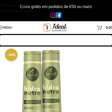
Skip to navigation
Envio grátis em pedidos de €50 ou mais!
Skip to main content
MENU
0,0
Início
/
Loja
/
Cabelos
/
Kits
/
Kit Haskell
-30%