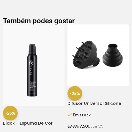
Também podes gostar
-25%
Difusor Universal Silicone
Ricki Parodi
-25%
Em stock
Black – Espuma De Cor
7,50
€
10,00
€
com IVA
Preto 200 Ml