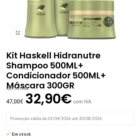
Clique para ampliar
Kit Haskell Hidranutre
Shampoo 500ML+
Condicionador 500ML+
Máscara 300GR
REF:KITHN
32,90
€
47,00
€
com IVA
Promoção válida de 01/04/2026 até 30/08/2026
Em stock