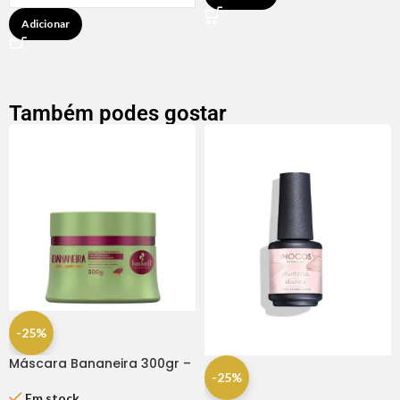
Adicionar
Também podes gostar
-25%
Máscara Bananeira 300gr –
-25%
Haskell
Em stock