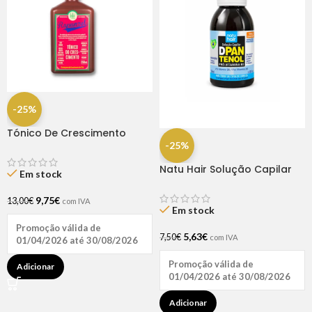
-25%
Tónico De Crescimento
Rapunzel 250ml – Lola
-25%
Natu Hair Solução Capilar
Em stock
D-pantenol 60ml
9,75
€
13,00
€
com IVA
Em stock
Promoção válida de
5,63
€
7,50
€
com IVA
01/04/2026 até 30/08/2026
Promoção válida de
Adicionar
01/04/2026 até 30/08/2026
Adicionar