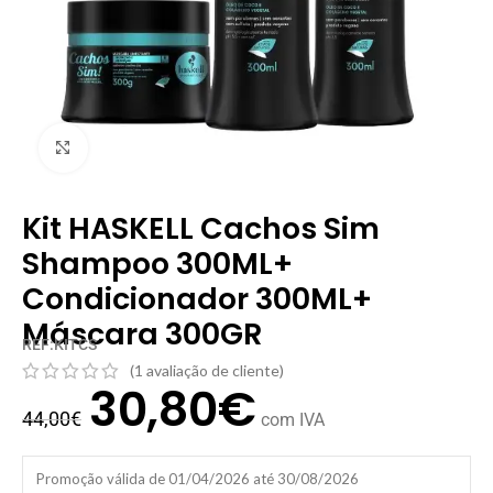
Clique para ampliar
Kit HASKELL Cachos Sim
Shampoo 300ML+
Condicionador 300ML+
Máscara 300GR
REF:KITCS
(
1
avaliação de cliente)
30,80
€
44,00
€
com IVA
Promoção válida de 01/04/2026 até 30/08/2026