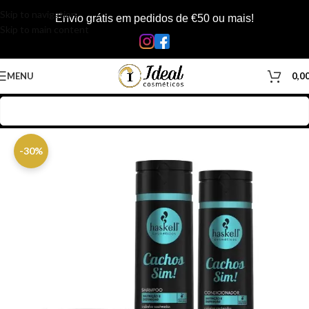
Skip to navigation
Envio grátis em pedidos de €50 ou mais!
Skip to main content
MENU
0,0
Início
/
Loja
/
Cabelos
/
Kits
/
Kit Haskell
-30%