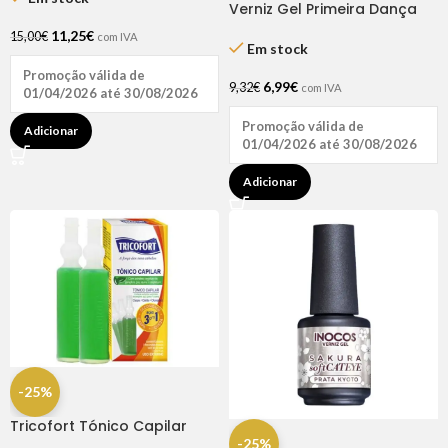
Verniz Gel Primeira Dança
15ml – Inocos
11,25
€
15,00
€
com IVA
Em stock
Promoção válida de
6,99
€
9,32
€
com IVA
01/04/2026 até 30/08/2026
Promoção válida de
Adicionar
01/04/2026 até 30/08/2026
Adicionar
-25%
Tricofort Tónico Capilar
-25%
Caixa C/2 Ampolas