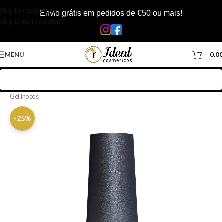
Skip to navigation
Envio grátis em pedidos de €50 ou mais!
Skip to main content
MENU
0,0
Início
/
Loja
/
Manicure & Pedicure
/
Produtos Unhas
/
Verniz Gel
/
Verniz
Gel Inocos
-25%