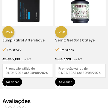
-25%
-25%
Bump Patrol Aftershave
Verniz Gel Soft Cateye
Treat Original 2oz
Verde Bonsai 15ml – Inocos
Em stock
Em stock
9,00
€
6,99
€
12,00
€
9,32
€
com IVA
com IVA
Promoção válida de
Promoção válida de
01/04/2026 até 30/08/2026
01/04/2026 até 30/08/2026
Adicionar
Adicionar
Avaliações