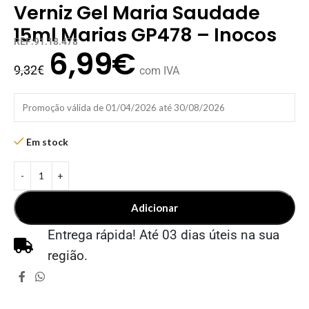
Verniz Gel Maria Saudade
15ml Marias GP478 – Inocos
REF:91.18.478
6,99
€
9,32
€
com IVA
Promoção válida de 01/04/2026 até 30/08/2026
Em stock
Adicionar
Entrega rápida! Até 03 dias úteis na sua
região.