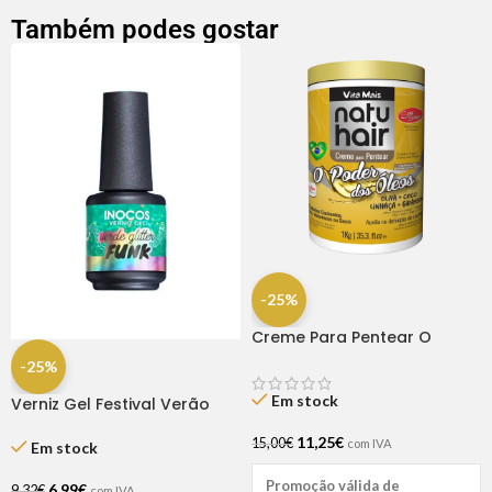
Também podes gostar
-25%
Creme Para Pentear O
Poder Dos Óleos 1kg – Natu
-25%
Hair
Em stock
Verniz Gel Festival Verão
Verde Glitter Funk 15ml –
11,25
€
Inocos
15,00
€
com IVA
Em stock
Promoção válida de
6,99
€
9,32
€
com IVA