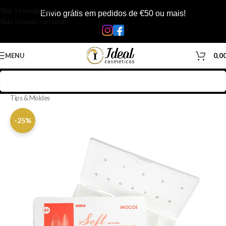
Skip to navigation
Envio grátis em pedidos de €50 ou mais!
Skip to main content
MENU
0,0
Início
/
Loja
/
Manicure & Pedicure
/
Material de Manicure & Pedicure
/
Tips & Moldes
-25%