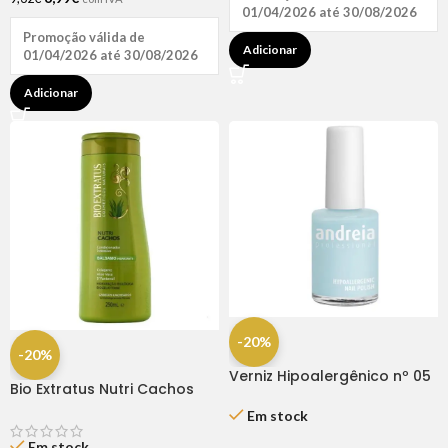
01/04/2026 até 30/08/2026
Promoção válida de
Adicionar
01/04/2026 até 30/08/2026
Adicionar
-20%
-20%
Verniz Hipoalergênico nº 05
Bio Extratus Nutri Cachos
– 10.5ml – Andreia
Condicionador Bálsamo
Em stock
250ML
Em stock