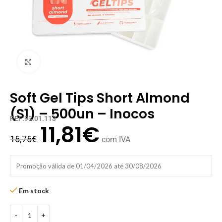
Clique para ampliar
Soft Gel Tips Short Almond
(S1) – 500un – Inocos
REF:93.01.113
11,81
€
15,75
€
com IVA
Promoção válida de 01/04/2026 até 30/08/2026
Em stock