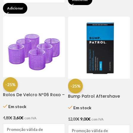
Adicionar
-25%
-25%
Rolos De Velcro Nº06 Roxo –
Bump Patrol Aftershave
Dompel
Treat Original 2oz
Em stock
Em stock
3,60
€
4,80
€
com IVA
9,00
€
12,00
€
com IVA
Promoção válida de
Promoção válida de