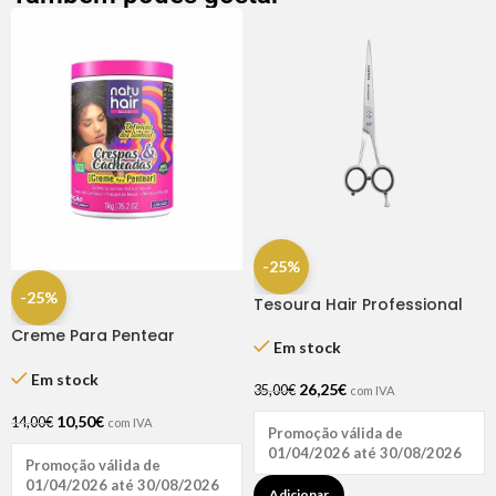
-25%
-25%
Tesoura Hair Professional
Fio Laser 6.5″ Dompel
Creme Para Pentear
Em stock
Definição Dos Sonhos
Crespas & Cacheadas
Em stock
26,25
€
35,00
€
com IVA
Natuhair 1l
10,50
€
14,00
€
com IVA
Promoção válida de
01/04/2026 até 30/08/2026
Promoção válida de
01/04/2026 até 30/08/2026
Adicionar