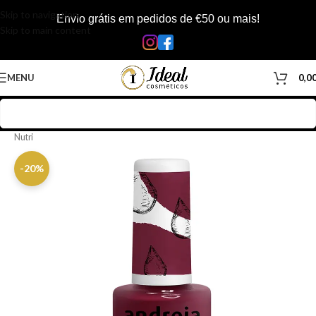
Skip to navigation
Envio grátis em pedidos de €50 ou mais!
Skip to main content
MENU
0,0
Início
/
Loja
/
Manicure & Pedicure
/
Produtos Unhas
/
Vernizes
/
Verniz
Nutri
-20%