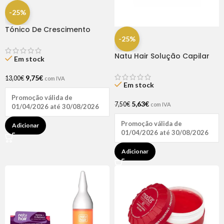
-25%
Tónico De Crescimento
Rapunzel 250ml – Lola
-25%
Natu Hair Solução Capilar
Em stock
D-pantenol 60ml
9,75
€
13,00
€
com IVA
Em stock
Promoção válida de
5,63
€
7,50
€
com IVA
01/04/2026 até 30/08/2026
Promoção válida de
Adicionar
01/04/2026 até 30/08/2026
Adicionar