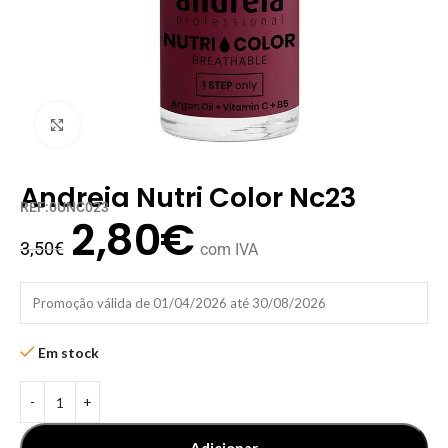
Clique para ampliar
Andreia Nutri Color Nc23
REF:0UNC023
2,80
€
3,50
€
com IVA
Promoção válida de 01/04/2026 até 30/08/2026
Em stock