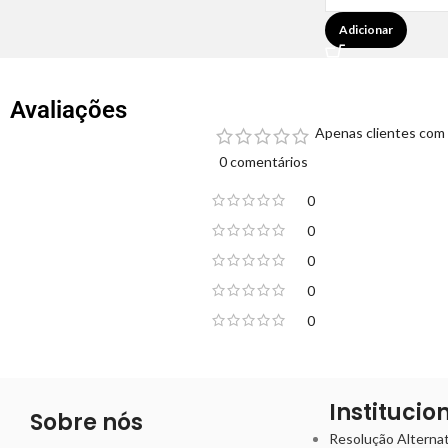
Adicionar
Avaliações
Apenas clientes com 
0 comentários
0
0
0
0
0
Institucio
Sobre nós
Resolução Alternati