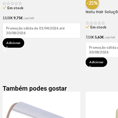
-25%
Em stock
Natu Hair Soluç
60ml
9,75
€
13,00
€
com IVA
Em stock
Promoção válida de 01/04/2026 até
30/08/2026
5,63
€
7,50
€
com IVA
Adicionar
Promoção válida 
30/08/2026
Adicionar
Também podes gostar