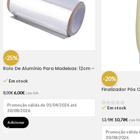
-25%
Rolo De Alumínio Para Madeixas: 12cm –
25m
-20%
Em stock
Finalizador Pós 
6,00
€
8,00
€
com IVA
150gr
Promoção válida de 01/04/2026 até
Em stock
30/08/2026
10,78
€
13,48
€
com IV
Adicionar
Promoção válida 
30/08/2026