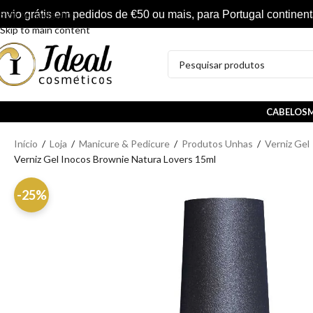
nvio grátis em pedidos de €50 ou mais, para Portugal continent
Skip to navigation
Skip to main content
CABELOS
M
Início
/
Loja
/
Manicure & Pedicure
/
Produtos Unhas
/
Verniz Gel
Verniz Gel Inocos Brownie Natura Lovers 15ml
-25%