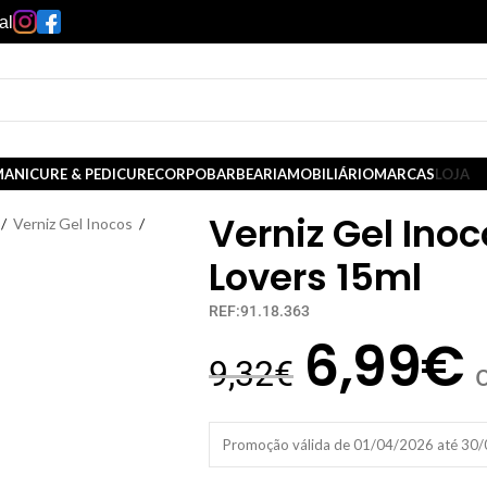
al
ANICURE & PEDICURE
CORPO
BARBEARIA
MOBILIÁRIO
MARCAS
LOJA
Verniz Gel Ino
/
Verniz Gel Inocos
/
Lovers 15ml
REF:91.18.363
6,99
€
9,32
€
Promoção válida de 01/04/2026 até 30