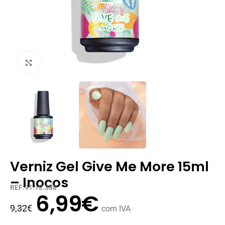
Clique para ampliar
Verniz Gel Give Me More 15ml
– Inocos
REF:91.18.388
6,99
€
9,32
€
com IVA