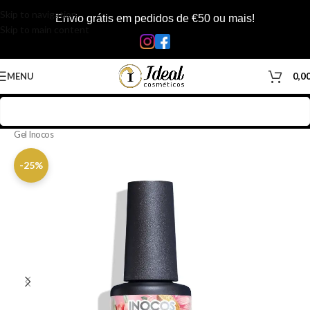
Skip to navigation
Envio grátis em pedidos de €50 ou mais!
Skip to main content
MENU
0,0
Início
/
Loja
/
Manicure & Pedicure
/
Produtos Unhas
/
Verniz Gel
/
Verniz
Gel Inocos
-25%