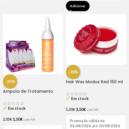
Adicionar
-30%
-25%
Hair Wax Modus Red 150 ml
Ampola de Tratamento
Biotina + D-Pantenol Natu
Em stock
Hair (1 UNIDADE)
Em stock
3,50
€
5,00
€
com IVA
1,50
€
2,00
€
com IVA
Promoção válida de
01/04/2026 até 30/08/2026