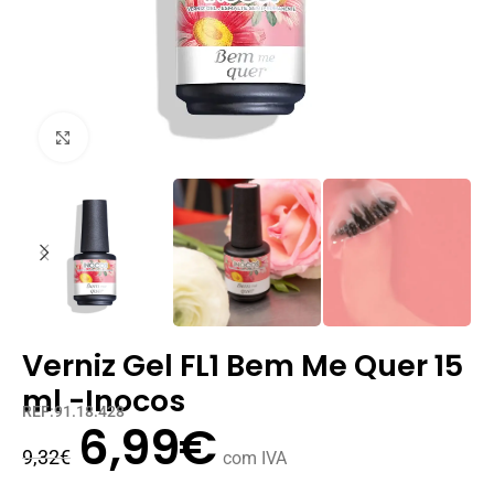
Clique para ampliar
Verniz Gel FL1 Bem Me Quer 15
ml -Inocos
REF:91.18.428
6,99
€
9,32
€
com IVA