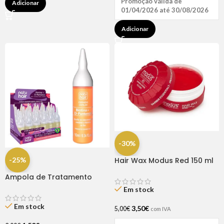
Promoção válida de
Adicionar
01/04/2026 até 30/08/2026
Adicionar
-30%
-25%
Hair Wax Modus Red 150 ml
Ampola de Tratamento
Biotina + D-Pantenol Natu
Em stock
Hair (1 UNIDADE)
Em stock
3,50
€
5,00
€
com IVA