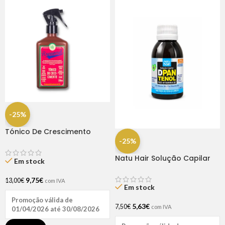
-25%
Tónico De Crescimento
Rapunzel 250ml – Lola
-25%
Natu Hair Solução Capilar
Em stock
D-pantenol 60ml
9,75
€
13,00
€
com IVA
Em stock
Promoção válida de
5,63
€
7,50
€
com IVA
01/04/2026 até 30/08/2026