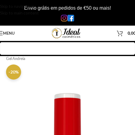
Skip to navigation
Envio grátis em pedidos de €50 ou mais!
Skip to main content
MENU
0,0
Início
/
Loja
/
Manicure & Pedicure
/
Produtos Unhas
/
Verniz Gel
/
Verniz
Gel Andreia
-20%