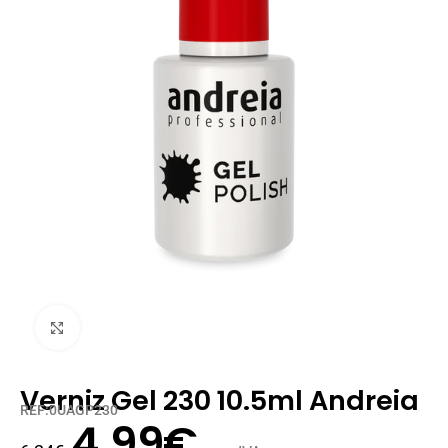
Clique para ampliar
Verniz Gel 230 10.5ml Andreia
REF:0UAGP230
4,99
€