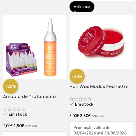
Adicionar
-30%
-25%
Hair Wax Modus Red 150 ml
Ampola de Tratamento
Biotina + D-Pantenol Natu
Em stock
Hair (1 UNIDADE)
Em stock
3,50
€
5,00
€
com IVA
1,50
€
2,00
€
com IVA
Promoção válida de
01/04/2026 até 30/08/2026