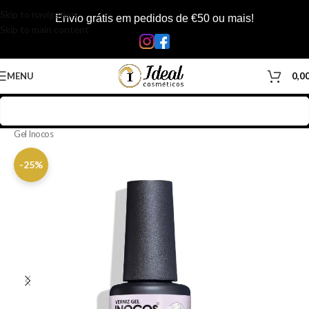
Skip to navigation
Envio grátis em pedidos de €50 ou mais!
Skip to main content
MENU
0,0
Início
/
Loja
/
Manicure & Pedicure
/
Produtos Unhas
/
Verniz Gel
/
Verniz
Gel Inocos
-25%