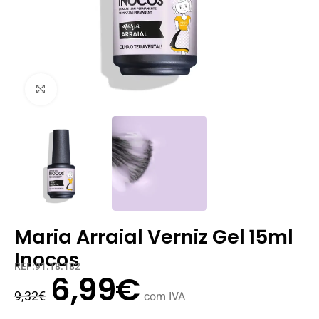
Clique para ampliar
Maria Arraial Verniz Gel 15ml
Inocos
REF:91.18.182
6,99
€
9,32
€
com IVA