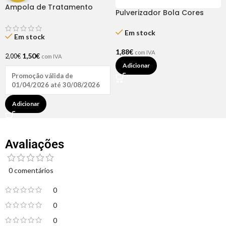
Ampola de Tratamento
Pulverizador Bola Cores
Biotina + D-Pantenol Natu
Sortidas
Hair (1 UNIDADE)
Em stock
Em stock
1,88
€
com IVA
1,50
€
2,00
€
com IVA
Adicionar
Promoção válida de
01/04/2026 até 30/08/2026
Adicionar
Avaliações
0 comentários
0
0
0