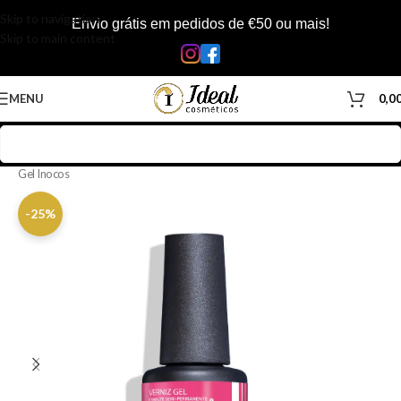
Skip to navigation
Envio grátis em pedidos de €50 ou mais!
Skip to main content
MENU
0,0
Início
/
Loja
/
Manicure & Pedicure
/
Produtos Unhas
/
Verniz Gel
/
Verniz
Gel Inocos
-25%