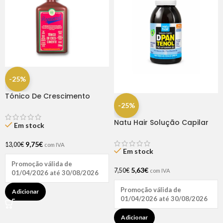
-25%
Tónico De Crescimento
Rapunzel 250ml – Lola
-25%
Natu Hair Solução Capilar
Em stock
D-pantenol 60ml
9,75
€
13,00
€
com IVA
Em stock
Promoção válida de
5,63
€
7,50
€
com IVA
01/04/2026 até 30/08/2026
Promoção válida de
Adicionar
01/04/2026 até 30/08/2026
Adicionar