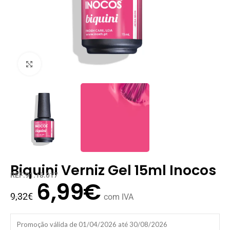
Clique para ampliar
Biquini Verniz Gel 15ml Inocos
REF:91.18.017
6,99
€
9,32
€
com IVA
Promoção válida de 01/04/2026 até 30/08/2026