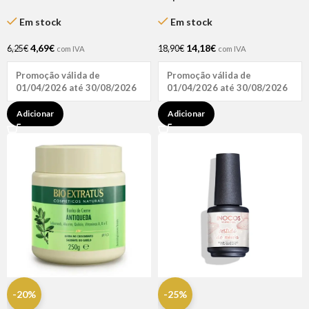
Padrões U – Tamanho L
Poliester – 125x145cm
Lovecape
Em stock
Em stock
4,69
€
14,18
€
6,25
€
18,90
€
com IVA
com IVA
Promoção válida de
Promoção válida de
01/04/2026 até 30/08/2026
01/04/2026 até 30/08/2026
Adicionar
Adicionar
-20%
-25%