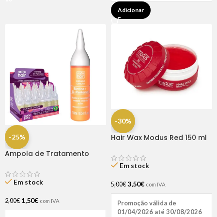
Adicionar
-30%
-25%
Hair Wax Modus Red 150 ml
Ampola de Tratamento
Biotina + D-Pantenol Natu
Em stock
Hair (1 UNIDADE)
Em stock
3,50
€
5,00
€
com IVA
1,50
€
2,00
€
com IVA
Promoção válida de
01/04/2026 até 30/08/2026