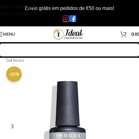
Skip to navigation
Envio grátis em pedidos de €50 ou mais!
Skip to main content
MENU
0,0
Início
/
Loja
/
Manicure & Pedicure
/
Produtos Unhas
/
Verniz Gel
/
Verniz
Gel Inocos
-25%