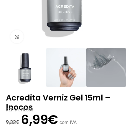
Clique para ampliar
Acredita Verniz Gel 15ml –
Inocos
REF:91.18.505
6,99
€
9,32
€
com IVA