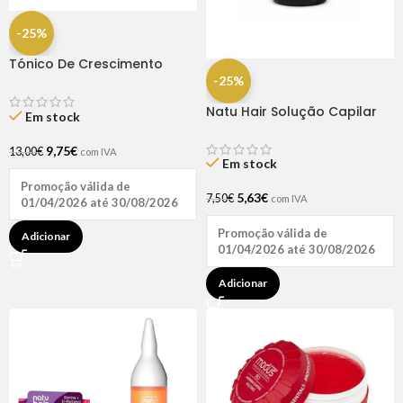
-25%
Tónico De Crescimento
Rapunzel 250ml – Lola
-25%
Natu Hair Solução Capilar
Em stock
D-pantenol 60ml
9,75
€
13,00
€
com IVA
Em stock
Promoção válida de
5,63
€
7,50
€
com IVA
01/04/2026 até 30/08/2026
Promoção válida de
Adicionar
01/04/2026 até 30/08/2026
Adicionar