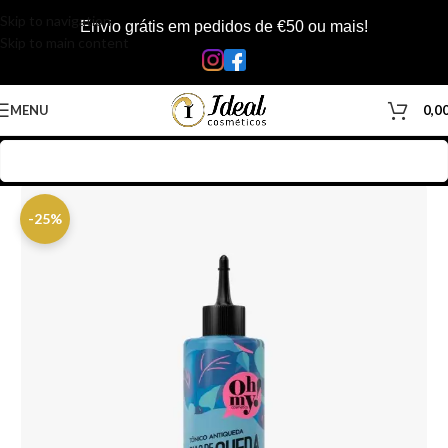
Skip to navigation
Envio grátis em pedidos de €50 ou mais!
Skip to main content
MENU
0,0
Início
/
Loja
/
Cabelos
/
Produtos Capilar
-25%