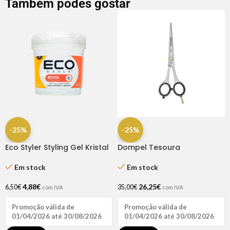
Também podes gostar
-25%
-25%
Eco Styler Styling Gel Kristal
Dompel Tesoura
16OZ
Profissional Gold Line Fio
Navalha 6.5″
Em stock
Em stock
4,88
€
26,25
€
6,50
€
35,00
€
com IVA
com IVA
Promoção válida de
Promoção válida de
01/04/2026 até 30/08/2026
01/04/2026 até 30/08/2026