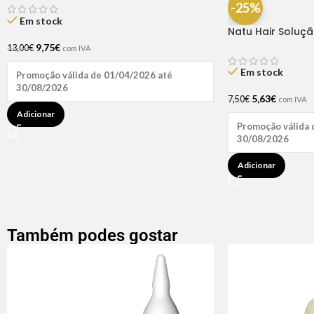
-25%
Em stock
Natu Hair Soluç
60ml
9,75
€
13,00
€
com IVA
Em stock
Promoção válida de 01/04/2026 até
30/08/2026
5,63
€
7,50
€
com IVA
Adicionar
Promoção válida 
30/08/2026
Adicionar
Também podes gostar