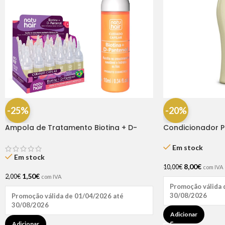
-25%
-20%
Ampola de Tratamento Biotina + D-
Condicionador P
Pantenol Natu Hair (1 UNIDADE)
250ml
Em stock
Em stock
8,00
€
10,00
€
com IVA
1,50
€
2,00
€
com IVA
Promoção válida 
30/08/2026
Promoção válida de 01/04/2026 até
30/08/2026
Adicionar
Adicionar