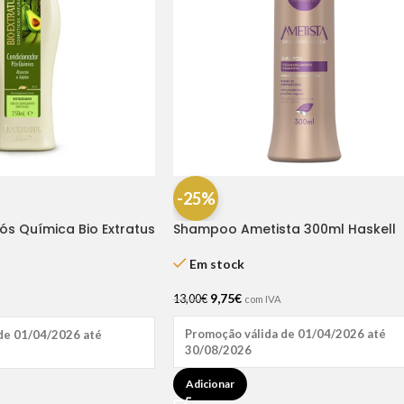
-25%
ós Química Bio Extratus
Shampoo Ametista 300ml Haskell
Em stock
9,75
€
13,00
€
com IVA
Promoção válida de 01/04/2026 até
de 01/04/2026 até
30/08/2026
Adicionar