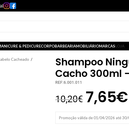
al
ANICURE & PEDICURE
CORPO
BARBEARIA
MOBILIÁRIO
MARCAS
LOJA
Shampoo Ning
abelo Cacheado
/
Cacho 300ml –
REF:6.001.011
7,65
€
10,20
€
Promoção válida de 01/04/2026 até 30