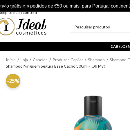
nvio grátis em pedidos de €50 ou mais, para Portugal continent
Skip to navigation
Skip to main content
CABELOS
M
Início
/
Loja
/
Cabelos
/
Produtos Capilar
/
Shampoo
/
Shampoo C
Shampoo Ninguém Segura Esse Cacho 300ml – Oh My!
-25%