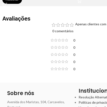
Avaliações
Apenas clientes com 
0 comentários
0
0
0
0
0
Institucio
Sobre nós
Resolução Alternati
Avenida dos Maristas, 104, Carcavelos,
Políticas de privac