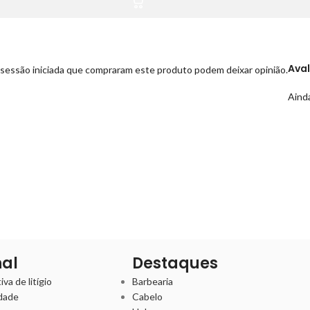
Ava
sessão iniciada que compraram este produto podem deixar opinião.
Ainda
nal
Destaques
va de litígio
Barbearia
idade
Cabelo