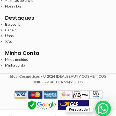
Políticas de envio
Nossa loja
Destaques
Barbearia
Cabelo
Unha
Kits
Minha Conta
Meus pedidos
Minha conta
Ideal Cosméticos -
©
2024 IDEALBEAUTY COSMÉTICOS
UNIPESSOAL LDA 514239085
.
15,00
€
Posso ajudar?
20,00
€
com IVA