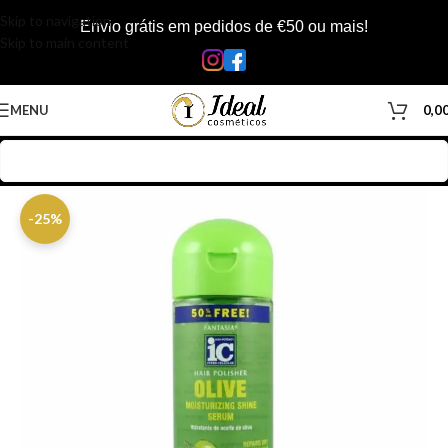
Skip to navigation
Envio grátis em pedidos de €50 ou mais!
Skip to main content
MENU
0,0
Início
/
Loja
/
Cabelos
/
Produtos Capilar
/
Óleos & Séruns
-25%