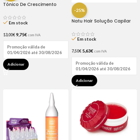
Tónico De Crescimento
Rapunzel 250ml – Lola
-25%
Natu Hair Solução Capilar
Em stock
D-pantenol 60ml
9,75
€
13,00
€
com IVA
Em stock
Promoção válida de
5,63
€
7,50
€
com IVA
01/04/2026 até 30/08/2026
Promoção válida de
Adicionar
01/04/2026 até 30/08/2026
Adicionar