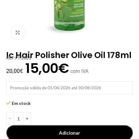
Clique para ampliar
Ic Hair Polisher Olive Oil 178ml
REF:FT.3025
15,00
€
20,00
€
com IVA
Promoção válida de 01/04/2026 até 30/08/2026
Em stock
Adicionar