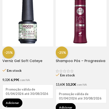
-25%
-25%
Verniz Gel Soft Cateye
Shampoo Pós – Progressiva
Verde Bonsai 15ml – Inocos
300ml Haskell
Em stock
Em stock
6,99
€
9,32
€
com IVA
10,20
€
13,60
€
com IVA
Promoção válida de
01/04/2026 até 30/08/2026
Promoção válida de
01/04/2026 até 30/08/2026
Adicionar
Adicionar